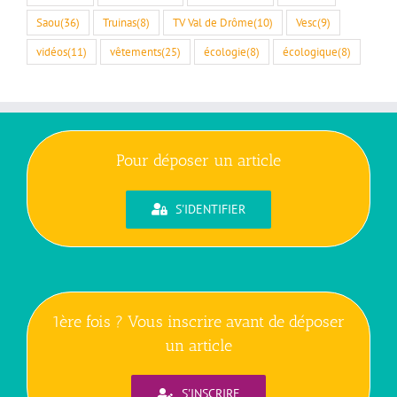
Saou
(36)
Truinas
(8)
TV Val de Drôme
(10)
Vesc
(9)
vidéos
(11)
vêtements
(25)
écologie
(8)
écologique
(8)
Pour déposer un article
S'IDENTIFIER
1ère fois ? Vous inscrire avant de déposer
un article
S'INSCRIRE