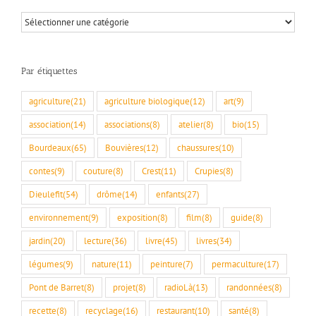
Par
rubriques
Par étiquettes
agriculture
(21)
agriculture biologique
(12)
art
(9)
association
(14)
associations
(8)
atelier
(8)
bio
(15)
Bourdeaux
(65)
Bouvières
(12)
chaussures
(10)
contes
(9)
couture
(8)
Crest
(11)
Crupies
(8)
Dieulefit
(54)
drôme
(14)
enfants
(27)
environnement
(9)
exposition
(8)
film
(8)
guide
(8)
jardin
(20)
lecture
(36)
livre
(45)
livres
(34)
légumes
(9)
nature
(11)
peinture
(7)
permaculture
(17)
Pont de Barret
(8)
projet
(8)
radioLà
(13)
randonnées
(8)
recette
(8)
recyclage
(16)
restaurant
(10)
santé
(8)