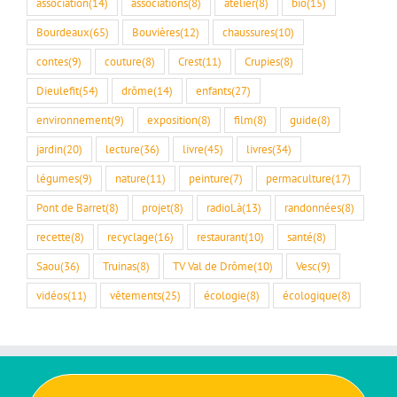
association
(14)
associations
(8)
atelier
(8)
bio
(15)
Bourdeaux
(65)
Bouvières
(12)
chaussures
(10)
contes
(9)
couture
(8)
Crest
(11)
Crupies
(8)
Dieulefit
(54)
drôme
(14)
enfants
(27)
environnement
(9)
exposition
(8)
film
(8)
guide
(8)
jardin
(20)
lecture
(36)
livre
(45)
livres
(34)
légumes
(9)
nature
(11)
peinture
(7)
permaculture
(17)
Pont de Barret
(8)
projet
(8)
radioLà
(13)
randonnées
(8)
recette
(8)
recyclage
(16)
restaurant
(10)
santé
(8)
Saou
(36)
Truinas
(8)
TV Val de Drôme
(10)
Vesc
(9)
vidéos
(11)
vêtements
(25)
écologie
(8)
écologique
(8)