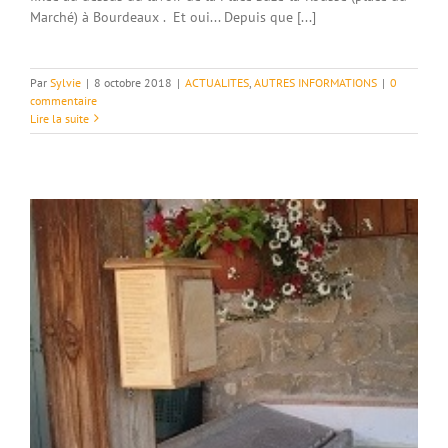
Marché) à Bourdeaux . Et oui... Depuis que [...]
Par
Sylvie
|
8 octobre 2018
|
ACTUALITES
,
AUTRES INFORMATIONS
|
0
commentaire
Lire la suite