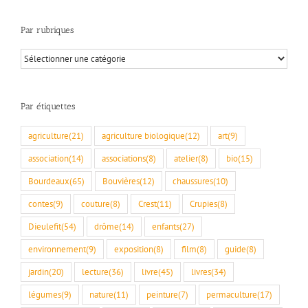
Par rubriques
Par
rubriques
Par étiquettes
agriculture
(21)
agriculture biologique
(12)
art
(9)
association
(14)
associations
(8)
atelier
(8)
bio
(15)
Bourdeaux
(65)
Bouvières
(12)
chaussures
(10)
contes
(9)
couture
(8)
Crest
(11)
Crupies
(8)
Dieulefit
(54)
drôme
(14)
enfants
(27)
environnement
(9)
exposition
(8)
film
(8)
guide
(8)
jardin
(20)
lecture
(36)
livre
(45)
livres
(34)
légumes
(9)
nature
(11)
peinture
(7)
permaculture
(17)