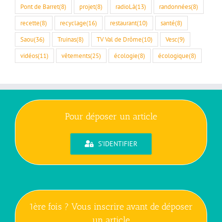
Pont de Barret
(8)
projet
(8)
radioLà
(13)
randonnées
(8)
recette
(8)
recyclage
(16)
restaurant
(10)
santé
(8)
Saou
(36)
Truinas
(8)
TV Val de Drôme
(10)
Vesc
(9)
vidéos
(11)
vêtements
(25)
écologie
(8)
écologique
(8)
Pour déposer un article
S'IDENTIFIER
1ère fois ? Vous inscrire avant de déposer
un article