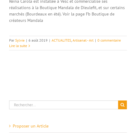
Reina Carola est installée à Vesc et commercialise ses
réalisations à la Boutique Mandala de Dieulefit, et sur certains
marchés (Bourdeaux en été). Voir la page Fb Boutique de
créateurs Mandala
Par
Sylvie
|
6 août 2019
|
ACTUALITES
,
Artisanat - Art
|
0 commentaire
Lire la suite
Rechercher:
Proposer un Article