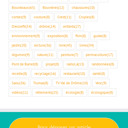
Bourdeaux
(65)
Bouvières
(12)
chaussures
(10)
contes
(9)
couture
(8)
Crest
(11)
Crupies
(8)
Dieulefit
(54)
drôme
(14)
enfants
(27)
environnement
(9)
exposition
(8)
film
(8)
guide
(8)
jardin
(20)
lecture
(36)
livre
(45)
livres
(34)
légumes
(9)
nature
(11)
peinture
(7)
permaculture
(17)
Pont de Barret
(8)
projet
(8)
radioLà
(13)
randonnées
(8)
recette
(8)
recyclage
(16)
restaurant
(10)
santé
(8)
Saou
(36)
Truinas
(8)
TV Val de Drôme
(10)
Vesc
(9)
vidéos
(11)
vêtements
(25)
écologie
(8)
écologique
(8)
Pour déposer un article