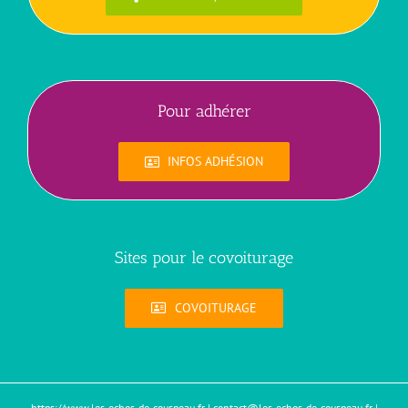
Pour adhérer
INFOS ADHÉSION
Sites pour le covoiturage
COVOITURAGE
https://www.les-echos-de-couspeau.fr
|
contact@les-echos-de-couspeau.fr
|