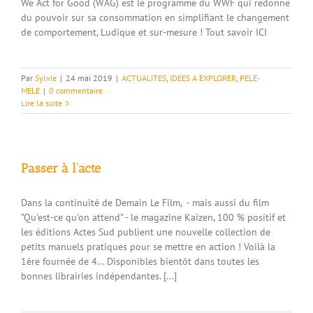
We Act for Good (WAG) est le programme du WWF qui redonne
du pouvoir sur sa consommation en simplifiant le changement
de comportement, Ludique et sur-mesure ! Tout savoir ICI
Par
Sylvie
|
24 mai 2019
|
ACTUALITES
,
IDEES A EXPLORER
,
PELE-
MELE
|
0 commentaire
Lire la suite
Passer à l’acte
Dans la continuité de Demain Le Film, - mais aussi du film
"Qu'est-ce qu'on attend" - le magazine Kaizen, 100 % positif et
les éditions Actes Sud publient une nouvelle collection de
petits manuels pratiques pour se mettre en action ! Voilà la
1ère fournée de 4... Disponibles bientôt dans toutes les
bonnes librairies indépendantes. [...]