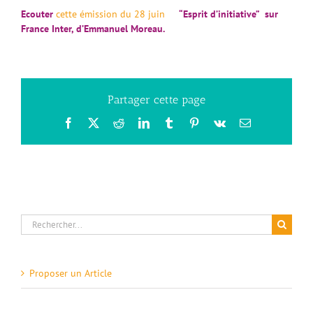
Ecouter
cette émission du 28 juin
“Esprit d’initiative” sur
France Inter, d’Emmanuel Moreau.
Partager cette page
Facebook
X
Reddit
LinkedIn
Tumblr
Pinterest
Vk
Email
Rechercher:
Proposer un Article