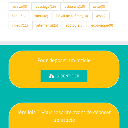
recette
(8)
recyclage
(16)
restaurant
(10)
santé
(8)
Saou
(36)
Truinas
(8)
TV Val de Drôme
(10)
Vesc
(9)
vidéos
(11)
vêtements
(25)
écologie
(8)
écologique
(8)
Pour déposer un article
S'IDENTIFIER
1ère fois ? Vous inscrire avant de déposer
un article