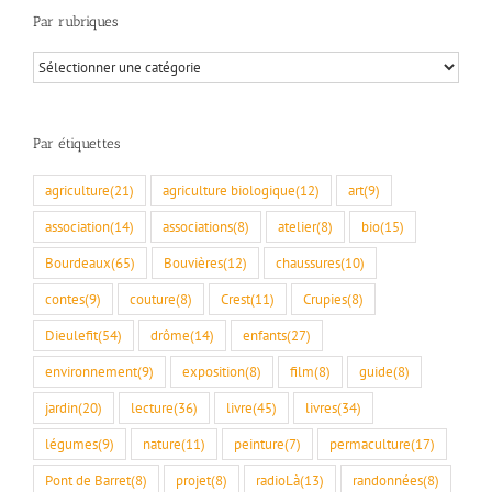
Par rubriques
Par
rubriques
Par étiquettes
agriculture
(21)
agriculture biologique
(12)
art
(9)
association
(14)
associations
(8)
atelier
(8)
bio
(15)
Bourdeaux
(65)
Bouvières
(12)
chaussures
(10)
contes
(9)
couture
(8)
Crest
(11)
Crupies
(8)
Dieulefit
(54)
drôme
(14)
enfants
(27)
environnement
(9)
exposition
(8)
film
(8)
guide
(8)
jardin
(20)
lecture
(36)
livre
(45)
livres
(34)
légumes
(9)
nature
(11)
peinture
(7)
permaculture
(17)
Pont de Barret
(8)
projet
(8)
radioLà
(13)
randonnées
(8)