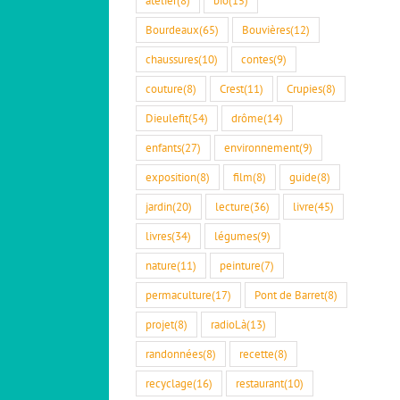
Bourdeaux
(65)
Bouvières
(12)
chaussures
(10)
contes
(9)
couture
(8)
Crest
(11)
Crupies
(8)
Dieulefit
(54)
drôme
(14)
enfants
(27)
environnement
(9)
exposition
(8)
film
(8)
guide
(8)
jardin
(20)
lecture
(36)
livre
(45)
livres
(34)
légumes
(9)
nature
(11)
peinture
(7)
permaculture
(17)
Pont de Barret
(8)
projet
(8)
radioLà
(13)
randonnées
(8)
recette
(8)
recyclage
(16)
restaurant
(10)