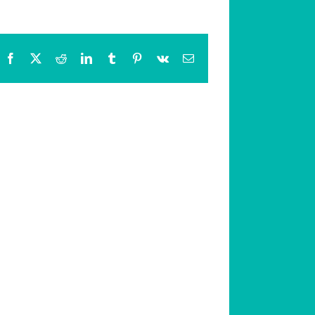
Facebook
X
Reddit
LinkedIn
Tumblr
Pinterest
Vk
Email