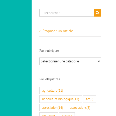
Rechercher:
Proposer un Article
Par rubriques
Par
rubriques
Par étiquettes
agriculture
(21)
agriculture biologique
(12)
art
(9)
association
(14)
associations
(8)
atelier
(8)
bio
(15)