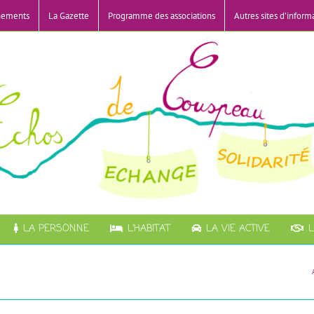
nements
La Gazette
Programme des associations
Autres sites d’inform
LA PERSONNE
L’HABITAT
LA VIE ACTIVE
L