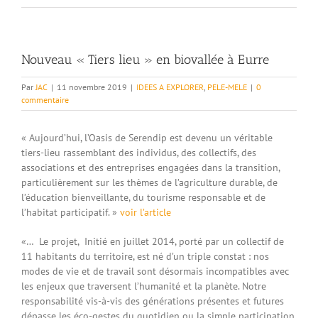
Nouveau « Tiers lieu » en biovallée à Eurre
Par
JAC
|
11 novembre 2019
|
IDEES A EXPLORER
,
PELE-MELE
|
0
commentaire
« Aujourd’hui, l’Oasis de Serendip est devenu un véritable
tiers-lieu rassemblant des individus, des collectifs, des
associations et des entreprises engagées dans la transition,
particulièrement sur les thèmes de l’agriculture durable, de
l’éducation bienveillante, du tourisme responsable et de
l’habitat participatif. »
voir l’article
«… Le projet, Initié en juillet 2014, porté par un collectif de
11 habitants du territoire, est né d’un triple constat : nos
modes de vie et de travail sont désormais incompatibles avec
les enjeux que traversent l’humanité et la planète. Notre
responsabilité vis-à-vis des générations présentes et futures
dépasse les éco-gestes du quotidien ou la simple participation