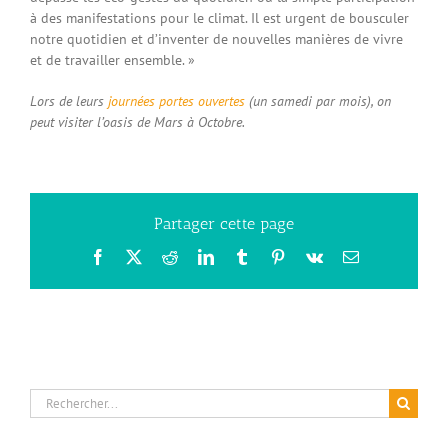
à des manifestations pour le climat. Il est urgent de bousculer
notre quotidien et d’inventer de nouvelles manières de vivre
et de travailler ensemble. »
Lors de leurs
journées portes ouvertes
(un samedi par mois), on
peut visiter l’oasis de Mars à Octobre.
Partager cette page
Facebook
X
Reddit
LinkedIn
Tumblr
Pinterest
Vk
Email
Rechercher: