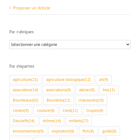
Proposer un Article
Par rubriques
Par
rubriques
Par étiquettes
agriculture
(21)
agriculture biologique
(12)
art
(9)
association
(14)
associations
(8)
atelier
(8)
bio
(15)
Bourdeaux
(65)
Bouvières
(12)
chaussures
(10)
contes
(9)
couture
(8)
Crest
(11)
Crupies
(8)
Dieulefit
(54)
drôme
(14)
enfants
(27)
environnement
(9)
exposition
(8)
film
(8)
guide
(8)