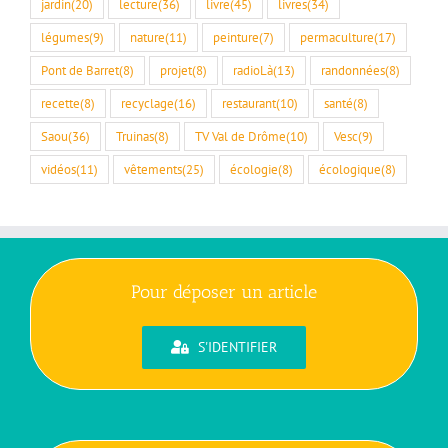
jardin
(20)
lecture
(36)
livre
(45)
livres
(34)
légumes
(9)
nature
(11)
peinture
(7)
permaculture
(17)
Pont de Barret
(8)
projet
(8)
radioLà
(13)
randonnées
(8)
recette
(8)
recyclage
(16)
restaurant
(10)
santé
(8)
Saou
(36)
Truinas
(8)
TV Val de Drôme
(10)
Vesc
(9)
vidéos
(11)
vêtements
(25)
écologie
(8)
écologique
(8)
Pour déposer un article
S'IDENTIFIER