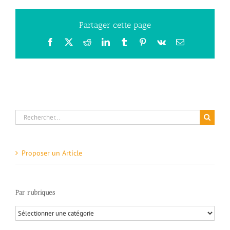
Partager cette page
Facebook
X
Reddit
LinkedIn
Tumblr
Pinterest
Vk
Email
Rechercher:
Proposer un Article
Par rubriques
Par
rubriques