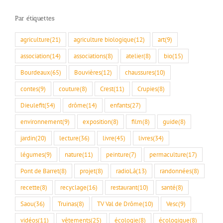
Par étiquettes
agriculture
(21)
agriculture biologique
(12)
art
(9)
association
(14)
associations
(8)
atelier
(8)
bio
(15)
Bourdeaux
(65)
Bouvières
(12)
chaussures
(10)
contes
(9)
couture
(8)
Crest
(11)
Crupies
(8)
Dieulefit
(54)
drôme
(14)
enfants
(27)
environnement
(9)
exposition
(8)
film
(8)
guide
(8)
jardin
(20)
lecture
(36)
livre
(45)
livres
(34)
légumes
(9)
nature
(11)
peinture
(7)
permaculture
(17)
Pont de Barret
(8)
projet
(8)
radioLà
(13)
randonnées
(8)
recette
(8)
recyclage
(16)
restaurant
(10)
santé
(8)
Saou
(36)
Truinas
(8)
TV Val de Drôme
(10)
Vesc
(9)
vidéos
(11)
vêtements
(25)
écologie
(8)
écologique
(8)