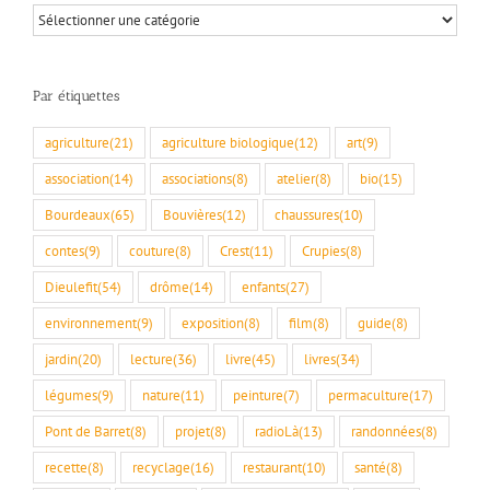
Par
rubriques
Par étiquettes
agriculture
(21)
agriculture biologique
(12)
art
(9)
association
(14)
associations
(8)
atelier
(8)
bio
(15)
Bourdeaux
(65)
Bouvières
(12)
chaussures
(10)
contes
(9)
couture
(8)
Crest
(11)
Crupies
(8)
Dieulefit
(54)
drôme
(14)
enfants
(27)
environnement
(9)
exposition
(8)
film
(8)
guide
(8)
jardin
(20)
lecture
(36)
livre
(45)
livres
(34)
légumes
(9)
nature
(11)
peinture
(7)
permaculture
(17)
Pont de Barret
(8)
projet
(8)
radioLà
(13)
randonnées
(8)
recette
(8)
recyclage
(16)
restaurant
(10)
santé
(8)