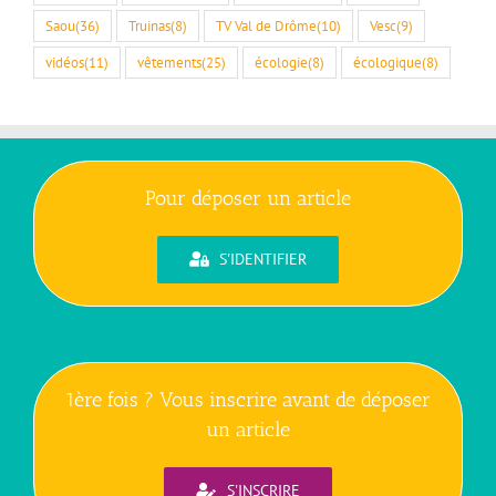
Saou
(36)
Truinas
(8)
TV Val de Drôme
(10)
Vesc
(9)
vidéos
(11)
vêtements
(25)
écologie
(8)
écologique
(8)
Pour déposer un article
S'IDENTIFIER
1ère fois ? Vous inscrire avant de déposer
un article
S'INSCRIRE