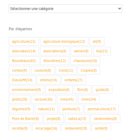
Par
rubriques
Par étiquettes
agriculture
(21)
agriculture biologique
(12)
art
(9)
association
(14)
associations
(8)
atelier
(8)
bio
(15)
Bourdeaux
(65)
Bouvières
(12)
chaussures
(10)
contes
(9)
couture
(8)
Crest
(11)
Crupies
(8)
Dieulefit
(54)
drôme
(14)
enfants
(27)
environnement
(9)
exposition
(8)
film
(8)
guide
(8)
jardin
(20)
lecture
(36)
livre
(45)
livres
(34)
légumes
(9)
nature
(11)
peinture
(7)
permaculture
(17)
Pont de Barret
(8)
projet
(8)
radioLà
(13)
randonnées
(8)
recette
(8)
recyclage
(16)
restaurant
(10)
santé
(8)