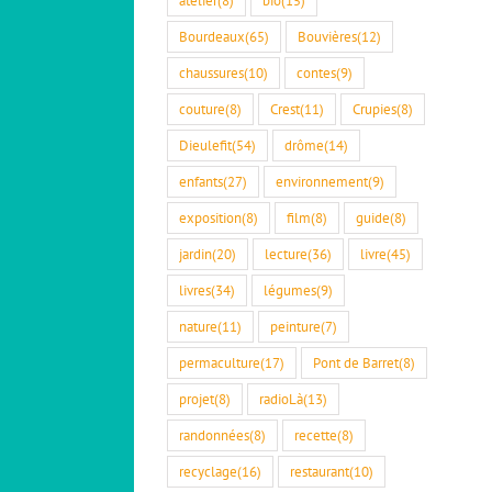
Bourdeaux
(65)
Bouvières
(12)
chaussures
(10)
contes
(9)
couture
(8)
Crest
(11)
Crupies
(8)
Dieulefit
(54)
drôme
(14)
enfants
(27)
environnement
(9)
exposition
(8)
film
(8)
guide
(8)
jardin
(20)
lecture
(36)
livre
(45)
livres
(34)
légumes
(9)
nature
(11)
peinture
(7)
permaculture
(17)
Pont de Barret
(8)
projet
(8)
radioLà
(13)
randonnées
(8)
recette
(8)
recyclage
(16)
restaurant
(10)