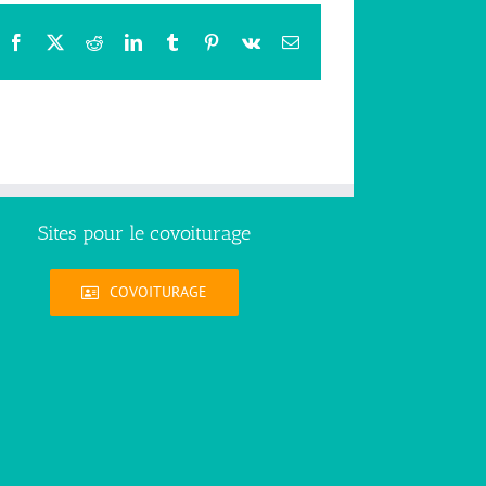
Facebook
X
Reddit
LinkedIn
Tumblr
Pinterest
Vk
Email
Sites pour le covoiturage
COVOITURAGE