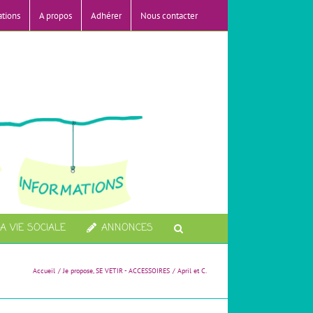
ations
A propos
Adhérer
Nous contacter
A VIE SOCIALE
ANNONCES
Accueil
Je propose
SE VETIR - ACCESSOIRES
April et C.