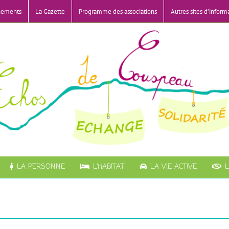
nements
La Gazette
Programme des associations
Autres sites d’inform
LA PERSONNE
L’HABITAT
LA VIE ACTIVE
L