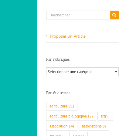
Rechercher:
Proposer un Article
Par rubriques
Par
rubriques
Par étiquettes
agriculture
(21)
agriculture biologique
(12)
art
(9)
association
(14)
associations
(8)
atelier
(8)
bio
(15)