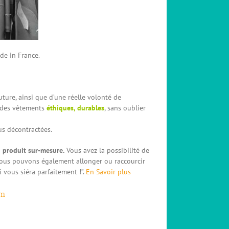
ade in France.
uture, ainsi que d’une réelle volonté de
r des vêtements
éthiques, durables
, sans oublier
us décontractées.
n
produit sur-mesure.
Vous avez la possibilité de
ous pouvons également allonger ou raccourcir
vous siéra parfaitement !”.
En Savoir plus
om