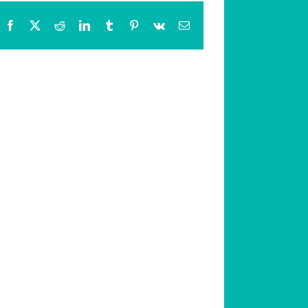
Facebook
X
Reddit
LinkedIn
Tumblr
Pinterest
Vk
Email