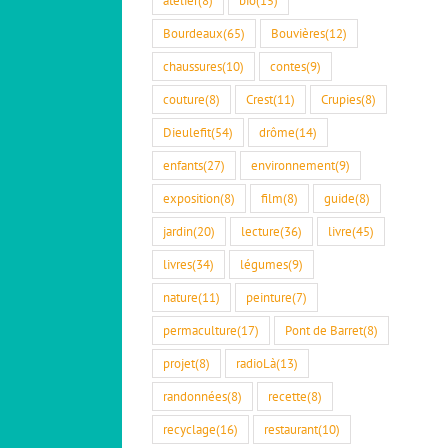
Bourdeaux
(65)
Bouvières
(12)
chaussures
(10)
contes
(9)
couture
(8)
Crest
(11)
Crupies
(8)
Dieulefit
(54)
drôme
(14)
enfants
(27)
environnement
(9)
exposition
(8)
film
(8)
guide
(8)
jardin
(20)
lecture
(36)
livre
(45)
livres
(34)
légumes
(9)
nature
(11)
peinture
(7)
permaculture
(17)
Pont de Barret
(8)
projet
(8)
radioLà
(13)
randonnées
(8)
recette
(8)
recyclage
(16)
restaurant
(10)