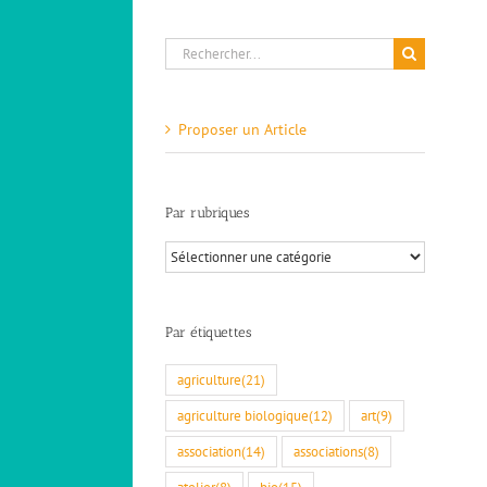
Rechercher:
Proposer un Article
Par rubriques
Par
rubriques
Par étiquettes
agriculture
(21)
agriculture biologique
(12)
art
(9)
association
(14)
associations
(8)
atelier
(8)
bio
(15)