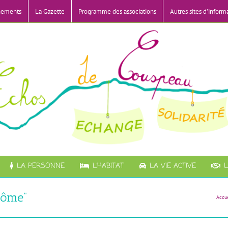
nements
La Gazette
Programme des associations
Autres sites d’inform
LA PERSONNE
L’HABITAT
LA VIE ACTIVE
L
rôme”
Accue