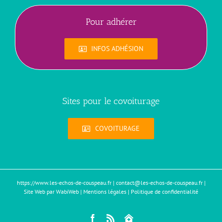
Pour adhérer
INFOS ADHÉSION
Sites pour le covoiturage
COVOITURAGE
https://www.les-echos-de-couspeau.fr
|
contact@les-echos-de-couspeau.fr
|
Site Web par WabiWeb
|
Mentions légales
|
Politique de confidentialité
Facebook
Rss
Mon