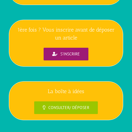
1ère fois ? Vous inscrire avant de déposer
un article
S'INSCRIRE
La boîte à idées
CONSULTER/ DÉPOSER