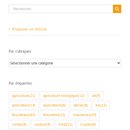
Rechercher:
Proposer un Article
Par rubriques
Par
rubriques
Par étiquettes
agriculture
(21)
agriculture biologique
(12)
art
(9)
association
(14)
associations
(8)
atelier
(8)
bio
(15)
Bourdeaux
(65)
Bouvières
(12)
chaussures
(10)
contes
(9)
couture
(8)
Crest
(11)
Crupies
(8)