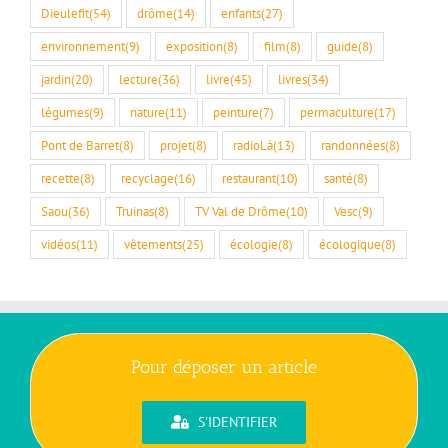
Dieulefit
(54)
drôme
(14)
enfants
(27)
environnement
(9)
exposition
(8)
film
(8)
guide
(8)
jardin
(20)
lecture
(36)
livre
(45)
livres
(34)
légumes
(9)
nature
(11)
peinture
(7)
permaculture
(17)
Pont de Barret
(8)
projet
(8)
radioLà
(13)
randonnées
(8)
recette
(8)
recyclage
(16)
restaurant
(10)
santé
(8)
Saou
(36)
Truinas
(8)
TV Val de Drôme
(10)
Vesc
(9)
vidéos
(11)
vêtements
(25)
écologie
(8)
écologique
(8)
Pour déposer un article
S'IDENTIFIER