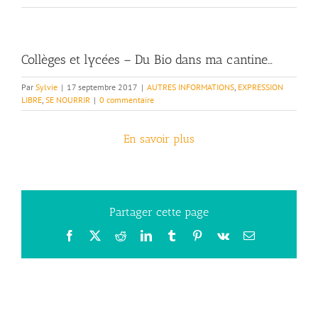
Collèges et lycées – Du Bio dans ma cantine…
Par
Sylvie
|
17 septembre 2017
|
AUTRES INFORMATIONS
,
EXPRESSION
LIBRE
,
SE NOURRIR
|
0 commentaire
En savoir plus
Partager cette page
Facebook
X
Reddit
LinkedIn
Tumblr
Pinterest
Vk
Email