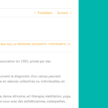
Précédent
Suivant
,
Bien être
,
LA PERSONNE
,
SOLIDARITE - CITOYENNETE
|
0
ssociation loi 1901, animé par des
uivent le diagnostic d’un cancer, peuvent
 en séances collectives ou individuelles, en
e, danse africaine, art thérapie, méditation, yoga,
ez-vous avec des esthéticiennes, ostéopathes,