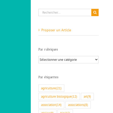
Rechercher:
Proposer un Article
Par rubriques
Par
rubriques
Par étiquettes
agriculture
(21)
agriculture biologique
(12)
art
(9)
association
(14)
associations
(8)
atelier
(8)
bio
(15)