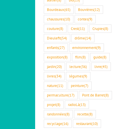
Bourdeaux
(65)
Bouvières
(12)
chaussures
(10)
contes
(9)
couture
(8)
Crest
(11)
Crupies
(8)
Dieulefit
(54)
drôme
(14)
enfants
(27)
environnement
(9)
exposition
(8)
film
(8)
guide
(8)
jardin
(20)
lecture
(36)
livre
(45)
livres
(34)
légumes
(9)
nature
(11)
peinture
(7)
permaculture
(17)
Pont de Barret
(8)
projet
(8)
radioLà
(13)
randonnées
(8)
recette
(8)
recyclage
(16)
restaurant
(10)