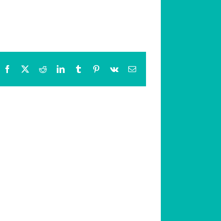
Facebook
X
Reddit
LinkedIn
Tumblr
Pinterest
Vk
Email