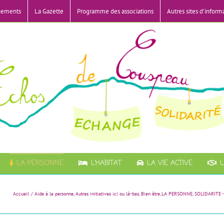
nements
La Gazette
Programme des associations
Autres sites d’inform
LA PERSONNE
L’HABITAT
LA VIE ACTIVE
L
Accueil
Aide à la personne
Autres initiatives ici ou là-bas
Bien être
LA PERSONNE
SOLIDARITE 