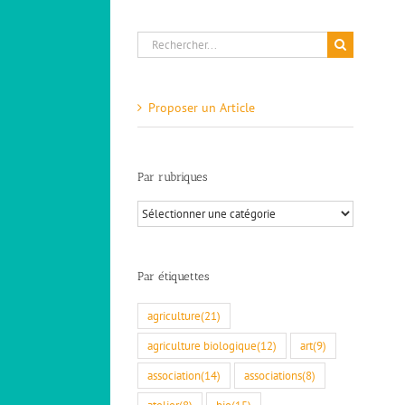
Rechercher:
Proposer un Article
Par rubriques
Par
rubriques
Par étiquettes
agriculture
(21)
agriculture biologique
(12)
art
(9)
association
(14)
associations
(8)
atelier
(8)
bio
(15)