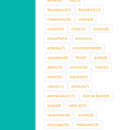
Bourdeaux
(65)
Bouvières
(12)
chaussures
(10)
contes
(9)
couture
(8)
Crest
(11)
Crupies
(8)
Dieulefit
(54)
drôme
(14)
enfants
(27)
environnement
(9)
exposition
(8)
film
(8)
guide
(8)
jardin
(20)
lecture
(36)
livre
(45)
livres
(34)
légumes
(9)
nature
(11)
peinture
(7)
permaculture
(17)
Pont de Barret
(8)
projet
(8)
radioLà
(13)
randonnées
(8)
recette
(8)
recyclage
(16)
restaurant
(10)