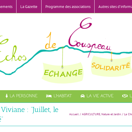
nements
La Gazette
Programme des associations
Autres sites d’inform
LA PERSONNE
L’HABITAT
LA VIE ACTIVE
L
viane : “Juillet, le
Accueil
AGRICULTURE
Nature et Jardin
La Chr
é”