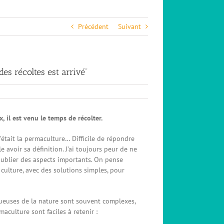
Précédent
Suivant
des récoltes est arrivé”
, il est venu le temps de récolter.
tait la permaculture… Difficile de répondre
 avoir sa définition. J’ai toujours peur de ne
oublier des aspects importants. On pense
culture, avec des solutions simples, pour
ctueuses de la nature sont souvent complexes,
aculture sont faciles à retenir :