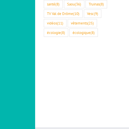
santé
(8)
Saou
(36)
Truinas
(8)
TV Val de Drôme
(10)
Vesc
(9)
vidéos
(11)
vêtements
(25)
écologie
(8)
écologique
(8)