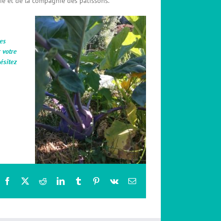
chie et de la compagnie des pâtissons.
des
 votre
hésitez
Facebook
X
Reddit
LinkedIn
Tumblr
Pinterest
Vk
Email