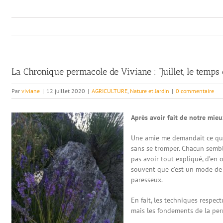
La Chronique permacole de Viviane : “Juillet, le temps 
Par
viviane
|
12 juillet 2020
|
AGRICULTURE
,
Nature et Jardin
|
0 commentaire
Après avoir fait de notre mieux
Une amie me demandait ce qu’é
sans se tromper. Chacun semble
pas avoir tout expliqué, d’en 
souvent que c’est un mode de 
paresseux.
En fait, les techniques respe
mais les fondements de la perm