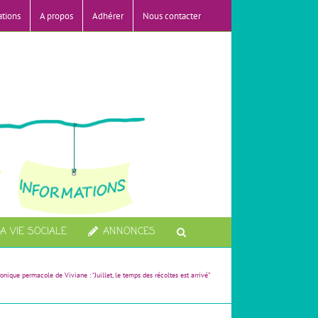
ations
A propos
Adhérer
Nous contacter
A VIE SOCIALE
ANNONCES
onique permacole de Viviane : “Juillet, le temps des récoltes est arrivé”