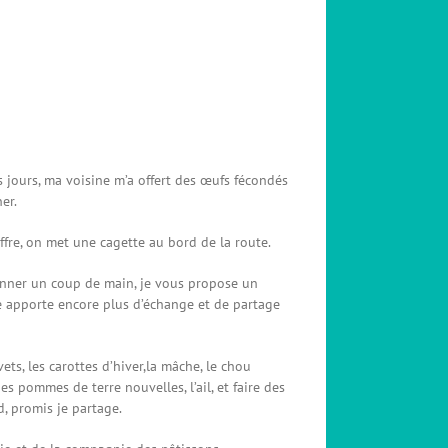
s jours, ma voisine m’a offert des œufs fécondés
er.
fre, on met une cagette au bord de la route.
onner un coup de main, je vous propose un
 apporte encore plus d’échange et de partage
ts, les carottes d’hiver,la mâche, le chou
es pommes de terre nouvelles, l’ail, et faire des
d, promis je partage.