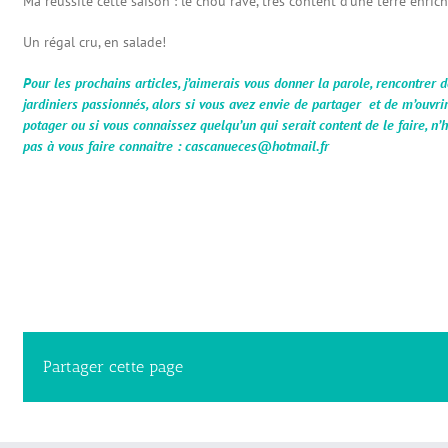
Ma réussite cette saison : le chou rave, très content d’une terre enri
Un régal cru, en salade!
Pour les prochains articles, j’aimerais vous donner la parole, rencontrer 
jardiniers passionnés, alors si vous avez envie de partager et de m’ouvrir
potager ou si vous connaissez quelqu’un qui serait content de le faire, n’
pas à vous faire connaitre : cascanueces@hotmail.fr
Partager cette page