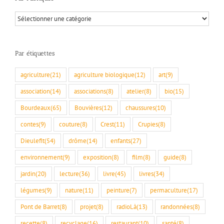
Par
rubriques
Par étiquettes
agriculture
(21)
agriculture biologique
(12)
art
(9)
association
(14)
associations
(8)
atelier
(8)
bio
(15)
Bourdeaux
(65)
Bouvières
(12)
chaussures
(10)
contes
(9)
couture
(8)
Crest
(11)
Crupies
(8)
Dieulefit
(54)
drôme
(14)
enfants
(27)
environnement
(9)
exposition
(8)
film
(8)
guide
(8)
jardin
(20)
lecture
(36)
livre
(45)
livres
(34)
légumes
(9)
nature
(11)
peinture
(7)
permaculture
(17)
Pont de Barret
(8)
projet
(8)
radioLà
(13)
randonnées
(8)
recette
(8)
recyclage
(16)
restaurant
(10)
santé
(8)