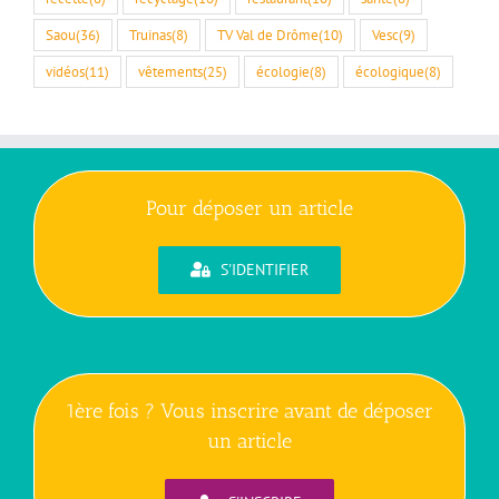
Saou
(36)
Truinas
(8)
TV Val de Drôme
(10)
Vesc
(9)
vidéos
(11)
vêtements
(25)
écologie
(8)
écologique
(8)
Pour déposer un article
S'IDENTIFIER
1ère fois ? Vous inscrire avant de déposer
un article