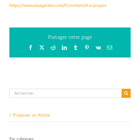
https://www.alsagarden.com/fr/content/4-a-propos
Partager cette page
Facebook
X
Reddit
LinkedIn
Tumblr
Pinterest
Vk
Email
Rechercher:
Proposer un Article
Par rubriques