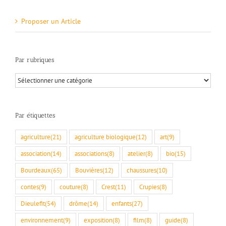
Proposer un Article
Par rubriques
Par
rubriques
Par étiquettes
agriculture
(21)
agriculture biologique
(12)
art
(9)
association
(14)
associations
(8)
atelier
(8)
bio
(15)
Bourdeaux
(65)
Bouvières
(12)
chaussures
(10)
contes
(9)
couture
(8)
Crest
(11)
Crupies
(8)
Dieulefit
(54)
drôme
(14)
enfants
(27)
environnement
(9)
exposition
(8)
film
(8)
guide
(8)