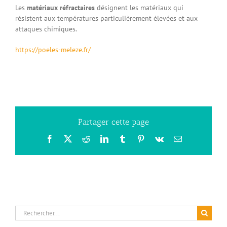
Les
matériaux réfractaires
désignent les matériaux qui
résistent aux températures particulièrement élevées et aux
attaques chimiques.
https://poeles-meleze.fr/
Partager cette page
Facebook
X
Reddit
LinkedIn
Tumblr
Pinterest
Vk
Email
Rechercher: