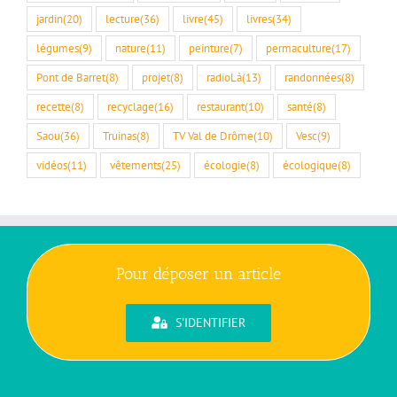
jardin
(20)
lecture
(36)
livre
(45)
livres
(34)
légumes
(9)
nature
(11)
peinture
(7)
permaculture
(17)
Pont de Barret
(8)
projet
(8)
radioLà
(13)
randonnées
(8)
recette
(8)
recyclage
(16)
restaurant
(10)
santé
(8)
Saou
(36)
Truinas
(8)
TV Val de Drôme
(10)
Vesc
(9)
vidéos
(11)
vêtements
(25)
écologie
(8)
écologique
(8)
Pour déposer un article
S'IDENTIFIER