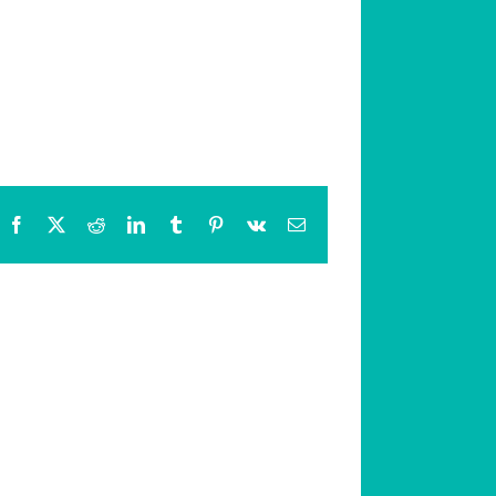
Facebook
X
Reddit
LinkedIn
Tumblr
Pinterest
Vk
Email