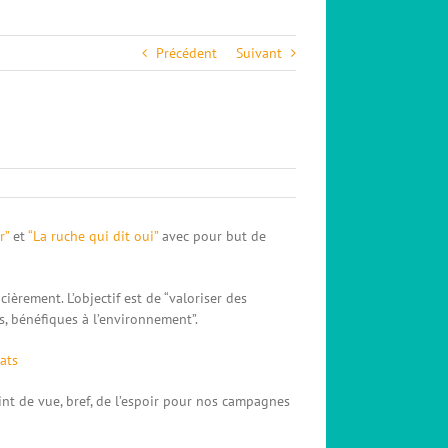
Précédent
Suivant
r”
et
“La ruche qui dit oui”
avec pour but de
ièrement. L’objectif est de “valoriser des
s, bénéfiques à l’environnement”.
éats
oint de vue, bref, de l’espoir pour nos campagnes