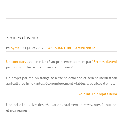
Fermes d’avenir…
Par
Sylvie
|
11 juillet 2015
|
EXPRESSION LIBRE
|
0 commentaire
Un concours
avait été lancé au printemps dernier, par
“Fermes d’aveni
promouvoir “les agricultures de bon sens”.
Un projet par région française a été sélectionné et sera soutenu financ
agricultures innovantes, économiquement viables, créatrices d’emploi
Voir les 13 projets laur
Une belle initiative, des réalisations vraiment intéressantes à tout p
et nos jeunes !