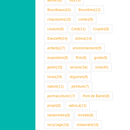
Bourdeaux
(65)
Bouvières
(12)
chaussures
(10)
contes
(9)
couture
(8)
Crest
(11)
Crupies
(8)
Dieulefit
(54)
drôme
(14)
enfants
(27)
environnement
(9)
exposition
(8)
film
(8)
guide
(8)
jardin
(20)
lecture
(36)
livre
(45)
livres
(34)
légumes
(9)
nature
(11)
peinture
(7)
permaculture
(17)
Pont de Barret
(8)
projet
(8)
radioLà
(13)
randonnées
(8)
recette
(8)
recyclage
(16)
restaurant
(10)