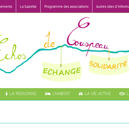
nements
La Gazette
Programme des associations
Autres sites d’inform
LA PERSONNE
L’HABITAT
LA VIE ACTIVE
L