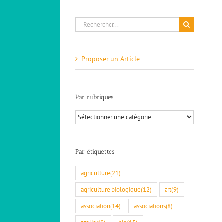
Rechercher:
Proposer un Article
Par rubriques
Par
rubriques
Par étiquettes
agriculture
(21)
agriculture biologique
(12)
art
(9)
association
(14)
associations
(8)
atelier
(8)
bio
(15)