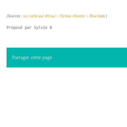
(Sources :
La ruche qui dit oui
–
Fermes d’avenir
–
Blue bee
s )
Proposé par Sylvie B
Partager cette page