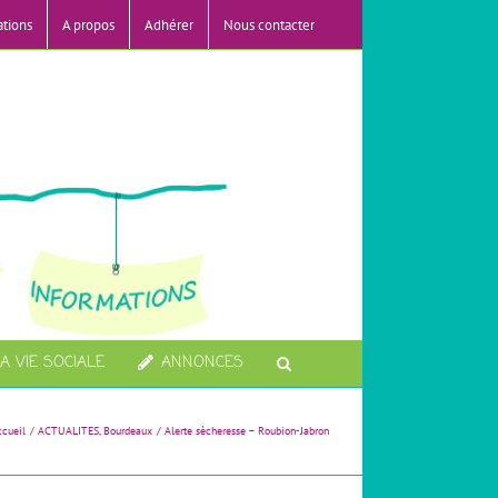
ations
A propos
Adhérer
Nous contacter
A VIE SOCIALE
ANNONCES
ccueil
ACTUALITES
Bourdeaux
Alerte sècheresse – Roubion-Jabron