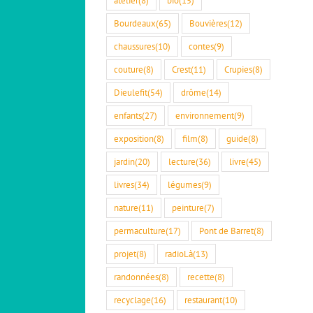
Bourdeaux
(65)
Bouvières
(12)
chaussures
(10)
contes
(9)
couture
(8)
Crest
(11)
Crupies
(8)
Dieulefit
(54)
drôme
(14)
enfants
(27)
environnement
(9)
exposition
(8)
film
(8)
guide
(8)
jardin
(20)
lecture
(36)
livre
(45)
livres
(34)
légumes
(9)
nature
(11)
peinture
(7)
permaculture
(17)
Pont de Barret
(8)
projet
(8)
radioLà
(13)
randonnées
(8)
recette
(8)
recyclage
(16)
restaurant
(10)