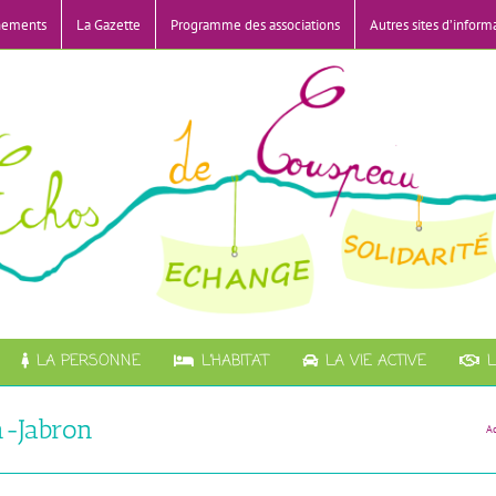
nements
La Gazette
Programme des associations
Autres sites d’inform
LA PERSONNE
L’HABITAT
LA VIE ACTIVE
L
n-Jabron
A