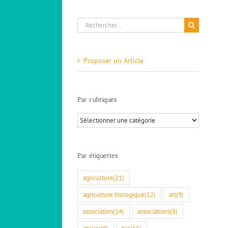
Rechercher:
Proposer un Article
Par rubriques
Par
rubriques
Par étiquettes
agriculture
(21)
agriculture biologique
(12)
art
(9)
association
(14)
associations
(8)
atelier
(8)
bio
(15)