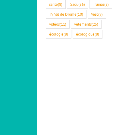
santé
(8)
Saou
(36)
Truinas
(8)
TV Val de Drôme
(10)
Vesc
(9)
vidéos
(11)
vêtements
(25)
écologie
(8)
écologique
(8)