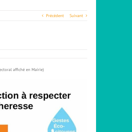
Précédent
Suivant
te
eresse
toral affiché en Mairie)
ion-
on