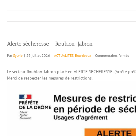
Alerte sècheresse – Roubion-Jabron
sur
Par
Sylvie
|
29 juillet 2026
|
ACTUALITES
,
Bourdeaux
|
Commentaires fermés
Aler
sèch
Le secteur Roubion-Jabron placé en ALERTE SECHERESSE. (Arrêté préfec
–
Roub
Merci de respecter les mesures de restrictions.
Jabr