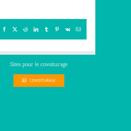
Facebook
X
Reddit
LinkedIn
Tumblr
Pinterest
Vk
Email
Sites pour le covoiturage
COVOITURAGE