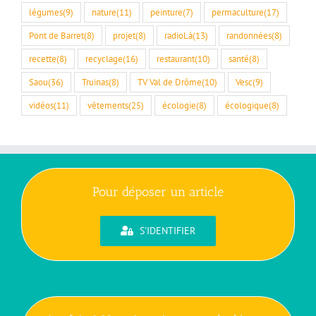
légumes
(9)
nature
(11)
peinture
(7)
permaculture
(17)
Pont de Barret
(8)
projet
(8)
radioLà
(13)
randonnées
(8)
recette
(8)
recyclage
(16)
restaurant
(10)
santé
(8)
Saou
(36)
Truinas
(8)
TV Val de Drôme
(10)
Vesc
(9)
vidéos
(11)
vêtements
(25)
écologie
(8)
écologique
(8)
Pour déposer un article
S'IDENTIFIER