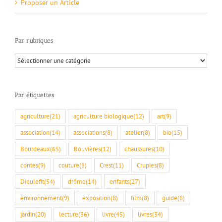
Proposer un Article
Par rubriques
Par
rubriques
Par étiquettes
agriculture
(21)
agriculture biologique
(12)
art
(9)
association
(14)
associations
(8)
atelier
(8)
bio
(15)
Bourdeaux
(65)
Bouvières
(12)
chaussures
(10)
contes
(9)
couture
(8)
Crest
(11)
Crupies
(8)
Dieulefit
(54)
drôme
(14)
enfants
(27)
environnement
(9)
exposition
(8)
film
(8)
guide
(8)
jardin
(20)
lecture
(36)
livre
(45)
livres
(34)