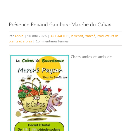
Présence Renaud Gambus-Marché du Cabas
Par
Annie
|
10 mai 2026
|
ACTUALITES
,
Je vends
,
Marché
,
Producteurs de
sur
plants et arbres
|
Commentaires fermés
Présence
Renaud
Chers amies et amis de
Gambus-
Marché
du
Cabas