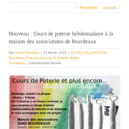
Précédent
Suivant
Nouveau : Cours de poterie hebdomadaire à la
maison des associations de Bourdeaux
Par
Carole Prévoteau
|
23 février 2025
|
ACTUALITES
,
ANNONCES
,
Bourdeaux
,
Enfance - Jeunesse
,
Je propose
,
Stages -
sur
Formations
|
Commentaires fermés
Nouveau
:
Cours
de
poterie
hebdomadaire
à
la
maison
des
associations
de