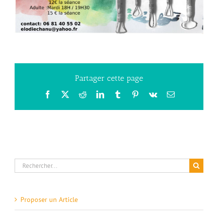
Bourdeaux
Partager cette page
Facebook
X
Reddit
LinkedIn
Tumblr
Pinterest
Vk
Email
Rechercher:
Proposer un Article