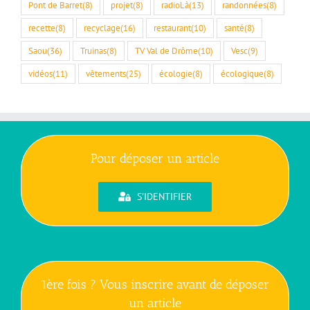
Pont de Barret
(8)
projet
(8)
radioLà
(13)
randonnées
(8)
recette
(8)
recyclage
(16)
restaurant
(10)
santé
(8)
Saou
(36)
Truinas
(8)
TV Val de Drôme
(10)
Vesc
(9)
vidéos
(11)
vêtements
(25)
écologie
(8)
écologique
(8)
Pour déposer un article
S'IDENTIFIER
1ère fois ? Vous inscrire avant de déposer
un article