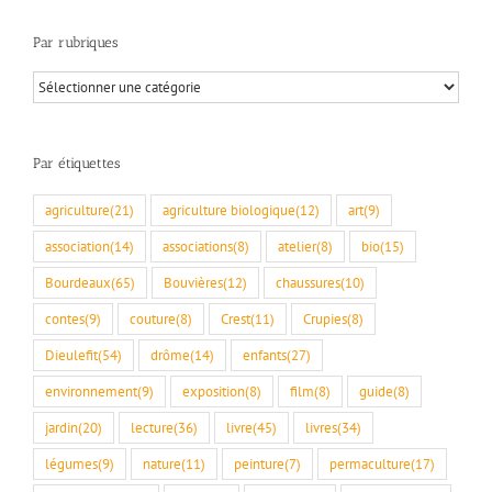
Par rubriques
Par
rubriques
Par étiquettes
agriculture
(21)
agriculture biologique
(12)
art
(9)
association
(14)
associations
(8)
atelier
(8)
bio
(15)
Bourdeaux
(65)
Bouvières
(12)
chaussures
(10)
contes
(9)
couture
(8)
Crest
(11)
Crupies
(8)
Dieulefit
(54)
drôme
(14)
enfants
(27)
environnement
(9)
exposition
(8)
film
(8)
guide
(8)
jardin
(20)
lecture
(36)
livre
(45)
livres
(34)
légumes
(9)
nature
(11)
peinture
(7)
permaculture
(17)