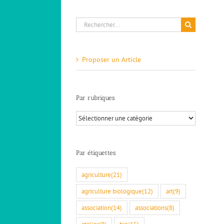
Rechercher:
Proposer un Article
Par rubriques
Par
rubriques
Par étiquettes
agriculture
(21)
agriculture biologique
(12)
art
(9)
association
(14)
associations
(8)
atelier
(8)
bio
(15)