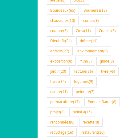
Bourdeaux
(65)
Bouvières
(12)
chaussures
(10)
contes
(9)
couture
(8)
Crest
(11)
Crupies
(8)
Dieulefit
(54)
drôme
(14)
enfants
(27)
environnement
(9)
exposition
(8)
film
(8)
guide
(8)
jardin
(20)
lecture
(36)
livre
(45)
livres
(34)
légumes
(9)
nature
(11)
peinture
(7)
permaculture
(17)
Pont de Barret
(8)
projet
(8)
radioLà
(13)
randonnées
(8)
recette
(8)
recyclage
(16)
restaurant
(10)