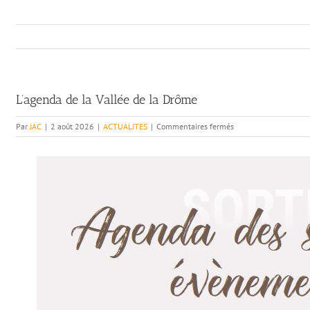
L’agenda de la Vallée de la Drôme
sur
Par
JAC
|
2 août 2026
|
ACTUALITES
|
Commentaires fermés
L’agenda
de
la
Vallée
de
la
Drôme