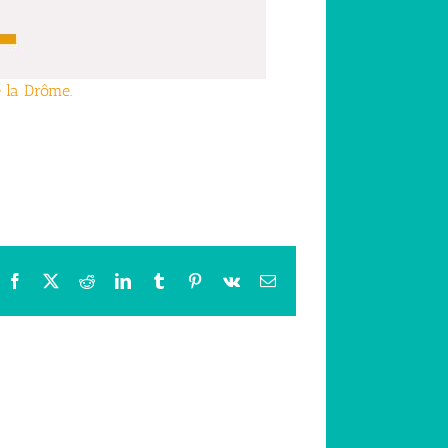
e la Drôme.
Facebook
X
Reddit
LinkedIn
Tumblr
Pinterest
Vk
Email