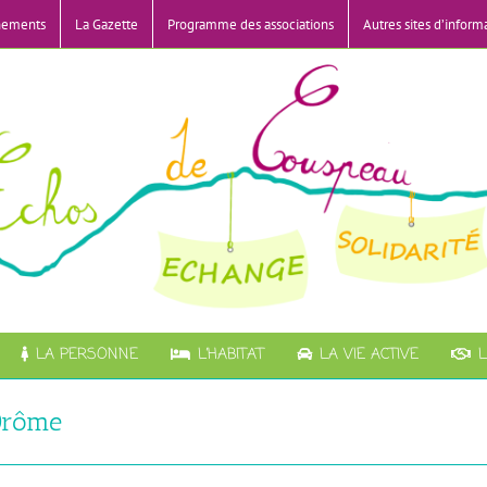
nements
La Gazette
Programme des associations
Autres sites d’inform
LA PERSONNE
L’HABITAT
LA VIE ACTIVE
L
 Drôme