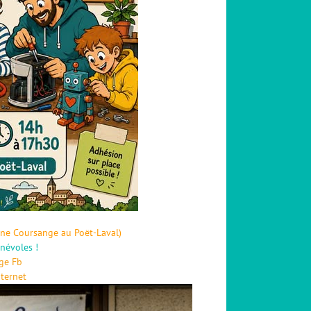
sine Coursange au Poët-Laval)
névoles !
age Fb
nternet