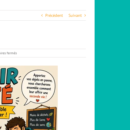
Précédent
Suivant
sur
res fermés
10/07
–
Repair-
Café
du
Tri
Porteur
–
Le
Poët-
Laval