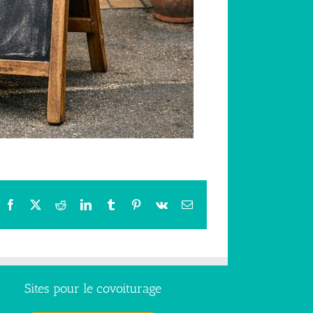
Facebook
X
Reddit
LinkedIn
Tumblr
Pinterest
Vk
Email
Sites pour le covoiturage