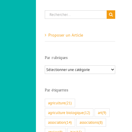
Rechercher:
Proposer un Article
Par rubriques
Par
rubriques
Par étiquettes
agriculture
(21)
agriculture biologique
(12)
art
(9)
association
(14)
associations
(8)
atelier
(8)
bio
(15)