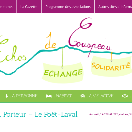
nements
La Gazette
Programme des associations
Autres sites d’inform
LA PERSONNE
L’HABITAT
LA VIE ACTIVE
L
 Porteur – Le Poët-Laval
Accueil
ACTUALITES
ateliers
St