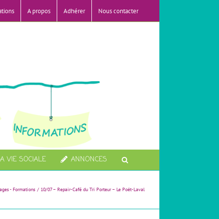
ations
A propos
Adhérer
Nous contacter
A VIE SOCIALE
ANNONCES
ages - Formations
10/07 – Repair-Café du Tri Porteur – Le Poët-Laval