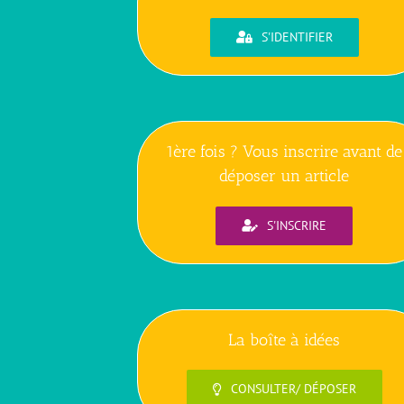
S'IDENTIFIER
1ère fois ? Vous inscrire avant de
déposer un article
S'INSCRIRE
La boîte à idées
CONSULTER/ DÉPOSER