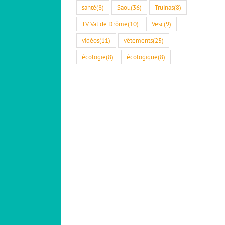
santé
(8)
Saou
(36)
Truinas
(8)
TV Val de Drôme
(10)
Vesc
(9)
vidéos
(11)
vêtements
(25)
écologie
(8)
écologique
(8)