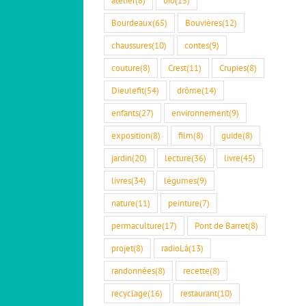
Bourdeaux
(65)
Bouvières
(12)
chaussures
(10)
contes
(9)
couture
(8)
Crest
(11)
Crupies
(8)
Dieulefit
(54)
drôme
(14)
enfants
(27)
environnement
(9)
exposition
(8)
film
(8)
guide
(8)
jardin
(20)
lecture
(36)
livre
(45)
livres
(34)
légumes
(9)
nature
(11)
peinture
(7)
permaculture
(17)
Pont de Barret
(8)
projet
(8)
radioLà
(13)
randonnées
(8)
recette
(8)
recyclage
(16)
restaurant
(10)