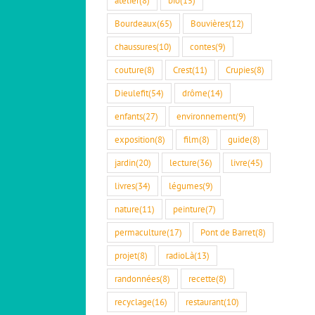
Bourdeaux
(65)
Bouvières
(12)
chaussures
(10)
contes
(9)
couture
(8)
Crest
(11)
Crupies
(8)
Dieulefit
(54)
drôme
(14)
enfants
(27)
environnement
(9)
exposition
(8)
film
(8)
guide
(8)
jardin
(20)
lecture
(36)
livre
(45)
livres
(34)
légumes
(9)
nature
(11)
peinture
(7)
permaculture
(17)
Pont de Barret
(8)
projet
(8)
radioLà
(13)
randonnées
(8)
recette
(8)
recyclage
(16)
restaurant
(10)