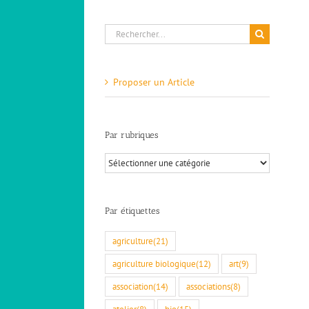
Rechercher:
Proposer un Article
Par rubriques
Par
rubriques
Par étiquettes
agriculture
(21)
agriculture biologique
(12)
art
(9)
association
(14)
associations
(8)
atelier
(8)
bio
(15)