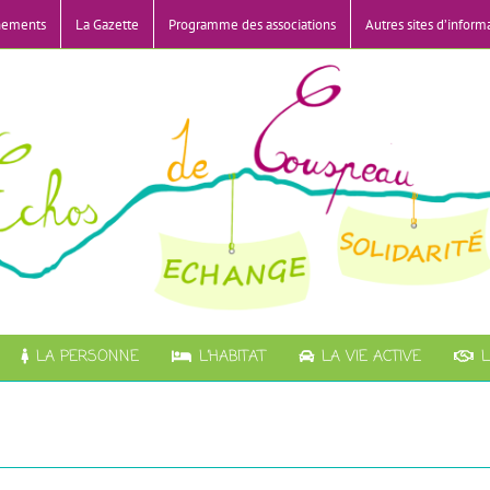
nements
La Gazette
Programme des associations
Autres sites d’inform
LA PERSONNE
L’HABITAT
LA VIE ACTIVE
L