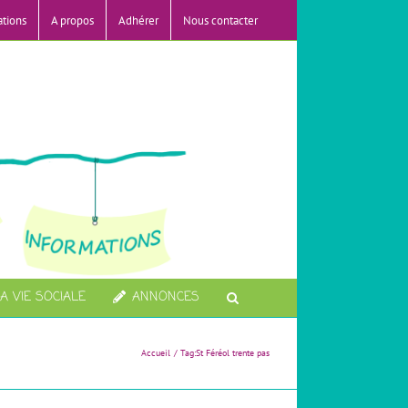
ations
A propos
Adhérer
Nous contacter
A VIE SOCIALE
ANNONCES
Accueil
Tag:
St Féréol trente pas