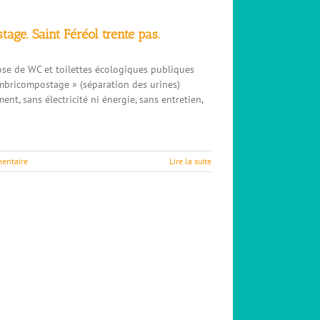
tage. Saint Féréol trente pas.
 pose de WC et toilettes écologiques publiques
ombricompostage » (séparation des urines)
nt, sans électricité ni énergie, sans entretien,
entaire
Lire la suite