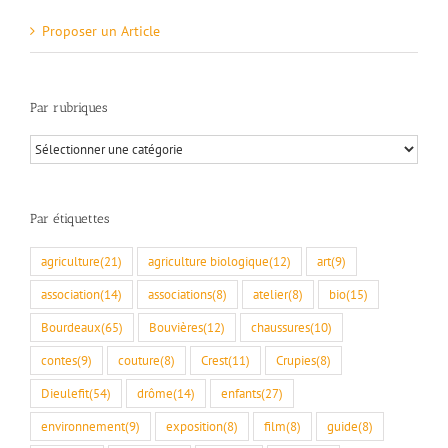
Proposer un Article
Par rubriques
Par
rubriques
Par étiquettes
agriculture
(21)
agriculture biologique
(12)
art
(9)
association
(14)
associations
(8)
atelier
(8)
bio
(15)
Bourdeaux
(65)
Bouvières
(12)
chaussures
(10)
contes
(9)
couture
(8)
Crest
(11)
Crupies
(8)
Dieulefit
(54)
drôme
(14)
enfants
(27)
environnement
(9)
exposition
(8)
film
(8)
guide
(8)