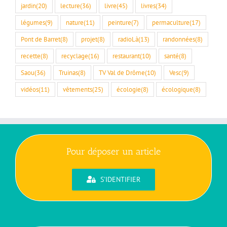
jardin
(20)
lecture
(36)
livre
(45)
livres
(34)
légumes
(9)
nature
(11)
peinture
(7)
permaculture
(17)
Pont de Barret
(8)
projet
(8)
radioLà
(13)
randonnées
(8)
recette
(8)
recyclage
(16)
restaurant
(10)
santé
(8)
Saou
(36)
Truinas
(8)
TV Val de Drôme
(10)
Vesc
(9)
vidéos
(11)
vêtements
(25)
écologie
(8)
écologique
(8)
Pour déposer un article
S'IDENTIFIER