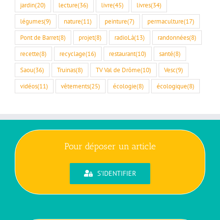
jardin
(20)
lecture
(36)
livre
(45)
livres
(34)
légumes
(9)
nature
(11)
peinture
(7)
permaculture
(17)
Pont de Barret
(8)
projet
(8)
radioLà
(13)
randonnées
(8)
recette
(8)
recyclage
(16)
restaurant
(10)
santé
(8)
Saou
(36)
Truinas
(8)
TV Val de Drôme
(10)
Vesc
(9)
vidéos
(11)
vêtements
(25)
écologie
(8)
écologique
(8)
Pour déposer un article
S'IDENTIFIER