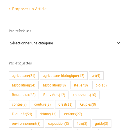
Proposer un Article
Par rubriques
Par
rubriques
Par étiquettes
agriculture
(21)
agriculture biologique
(12)
art
(9)
association
(14)
associations
(8)
atelier
(8)
bio
(15)
Bourdeaux
(65)
Bouvières
(12)
chaussures
(10)
contes
(9)
couture
(8)
Crest
(11)
Crupies
(8)
Dieulefit
(54)
drôme
(14)
enfants
(27)
environnement
(9)
exposition
(8)
film
(8)
guide
(8)