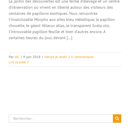
Le jardin des découvertes est une ferme d’élevage et un centre
d’observation où vivent en liberté autour des visiteurs des
centaines de papillons exotiques. Vous rencontrez
l’insaisissable Morpho aux ailes bleu métallique, le papillon
chouette, le géant Attacus atlas, le transparent Greta oto,
l’introuvable papillon-feuille et bien d’autres encore. A
certaines heures du jour, devant [...]
Par
JAC
|
9 juin 2018
|
Nature et Jardin
|
0 commentaire
Lire la suite
Rechercher: