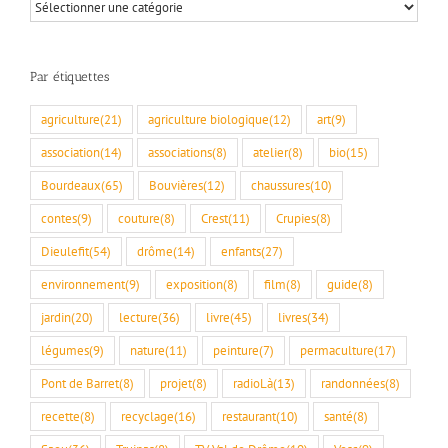
Par
rubriques
Par étiquettes
agriculture
(21)
agriculture biologique
(12)
art
(9)
association
(14)
associations
(8)
atelier
(8)
bio
(15)
Bourdeaux
(65)
Bouvières
(12)
chaussures
(10)
contes
(9)
couture
(8)
Crest
(11)
Crupies
(8)
Dieulefit
(54)
drôme
(14)
enfants
(27)
environnement
(9)
exposition
(8)
film
(8)
guide
(8)
jardin
(20)
lecture
(36)
livre
(45)
livres
(34)
légumes
(9)
nature
(11)
peinture
(7)
permaculture
(17)
Pont de Barret
(8)
projet
(8)
radioLà
(13)
randonnées
(8)
recette
(8)
recyclage
(16)
restaurant
(10)
santé
(8)