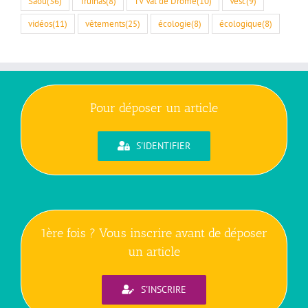
Saou
(36)
Truinas
(8)
TV Val de Drôme
(10)
Vesc
(9)
vidéos
(11)
vêtements
(25)
écologie
(8)
écologique
(8)
Pour déposer un article
S'IDENTIFIER
1ère fois ? Vous inscrire avant de déposer
un article
S'INSCRIRE