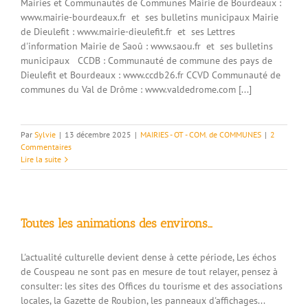
Mairies et Communautés de Communes Mairie de Bourdeaux :
www.mairie-bourdeaux.fr et ses bulletins municipaux Mairie
de Dieulefit : www.mairie-dieulefit.fr et ses Lettres
d'information Mairie de Saoû : www.saou.fr et ses bulletins
municipaux CCDB : Communauté de commune des pays de
Dieulefit et Bourdeaux : www.ccdb26.fr CCVD Communauté de
communes du Val de Drôme : www.valdedrome.com [...]
Par
Sylvie
|
13 décembre 2025
|
MAIRIES - OT - COM. de COMMUNES
|
2
Commentaires
Lire la suite
Toutes les animations des environs…
L'actualité culturelle devient dense à cette période, Les échos
de Couspeau ne sont pas en mesure de tout relayer, pensez à
consulter: les sites des Offices du tourisme et des associations
locales, la Gazette de Roubion, les panneaux d'affichages...