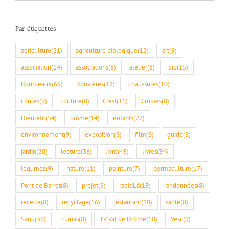
rubriques
Par étiquettes
agriculture
(21)
agriculture biologique
(12)
art
(9)
association
(14)
associations
(8)
atelier
(8)
bio
(15)
Bourdeaux
(65)
Bouvières
(12)
chaussures
(10)
contes
(9)
couture
(8)
Crest
(11)
Crupies
(8)
Dieulefit
(54)
drôme
(14)
enfants
(27)
environnement
(9)
exposition
(8)
film
(8)
guide
(8)
jardin
(20)
lecture
(36)
livre
(45)
livres
(34)
légumes
(9)
nature
(11)
peinture
(7)
permaculture
(17)
Pont de Barret
(8)
projet
(8)
radioLà
(13)
randonnées
(8)
recette
(8)
recyclage
(16)
restaurant
(10)
santé
(8)
Saou
(36)
Truinas
(8)
TV Val de Drôme
(10)
Vesc
(9)