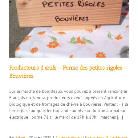
s
Producteurs d’œufs – Ferme des petites rigoles –
Bouvières
Sur le marché de Bourdeaux, vous pouvez à présent rencontrer
François ou Sandra, producteurs d’œufs agréés en Agriculture
Biologique et de fromages de chèvre à Bouvières. Ventes : - à la
ferme (face au quartier Guisand - au niveau du transformateur
électrique - borne 71 ) : le mardi de 17h à 19h. - marchés [...]
Par
Sylvie
|
20 mars 2020
|
Autres producteurs locaux: pain, farine, biscuits,