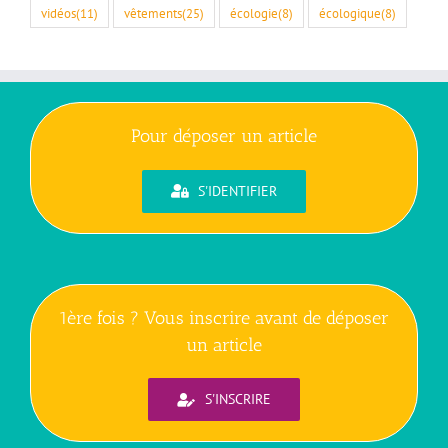
vidéos
(11)
vêtements
(25)
écologie
(8)
écologique
(8)
Pour déposer un article
S'IDENTIFIER
1ère fois ? Vous inscrire avant de déposer
un article
S'INSCRIRE