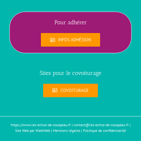
Pour adhérer
INFOS ADHÉSION
Sites pour le covoiturage
COVOITURAGE
https://www.les-echos-de-couspeau.fr
|
contact@les-echos-de-couspeau.fr
|
Site Web par WabiWeb
|
Mentions légales
|
Politique de confidentialité