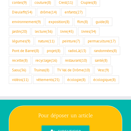
contes
(9)
couture
(8)
Crest
(11)
Crupies
(8)
Dieulefit
(54)
drôme
(14)
enfants
(27)
environnement
(9)
exposition
(8)
film
(8)
guide
(8)
jardin
(20)
lecture
(36)
livre
(45)
livres
(34)
légumes
(9)
nature
(11)
peinture
(7)
permaculture
(17)
Pont de Barret
(8)
projet
(8)
radioLà
(13)
randonnées
(8)
recette
(8)
recyclage
(16)
restaurant
(10)
santé
(8)
Saou
(36)
Truinas
(8)
TV Val de Drôme
(10)
Vesc
(9)
vidéos
(11)
vêtements
(25)
écologie
(8)
écologique
(8)
Pour déposer un article