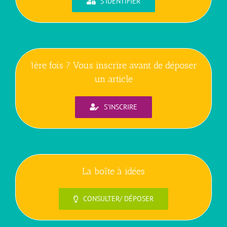
S'IDENTIFIER
1ère fois ? Vous inscrire avant de déposer
un article
S'INSCRIRE
La boîte à idées
CONSULTER/ DÉPOSER