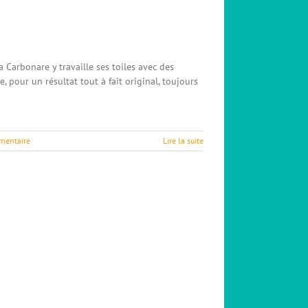
 Carbonare y travaille ses toiles avec des
ue, pour un résultat tout à fait original, toujours
mentaire
Lire la suite