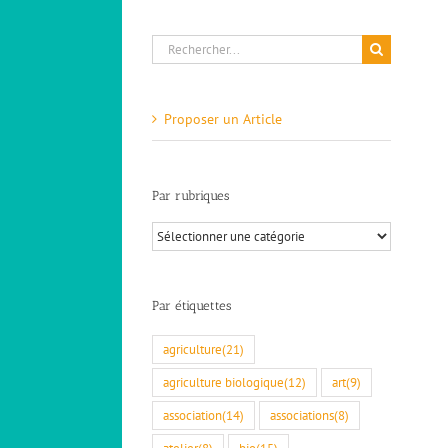
Rechercher:
Proposer un Article
Par rubriques
Par
rubriques
Par étiquettes
agriculture
(21)
agriculture biologique
(12)
art
(9)
association
(14)
associations
(8)
atelier
(8)
bio
(15)