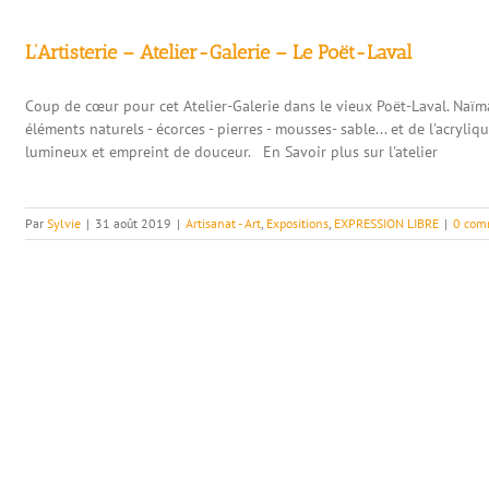
L’Artisterie – Atelier-Galerie – Le Poët-Laval
Coup de cœur pour cet Atelier-Galerie dans le vieux Poët-Laval. Naïma
éléments naturels - écorces - pierres - mousses- sable... et de l'acryliq
lumineux et empreint de douceur. En Savoir plus sur l'atelier
Par
Sylvie
|
31 août 2019
|
Artisanat - Art
,
Expositions
,
EXPRESSION LIBRE
|
0 com