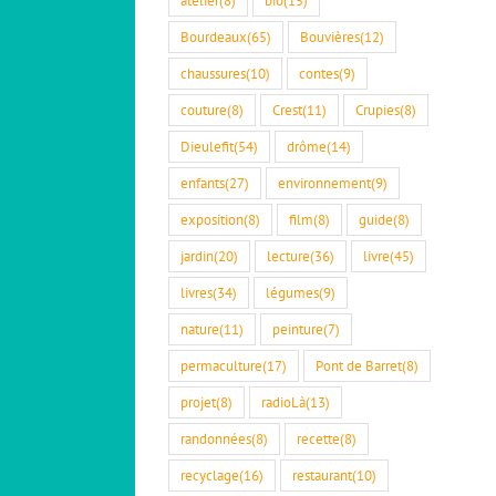
Bourdeaux
(65)
Bouvières
(12)
chaussures
(10)
contes
(9)
couture
(8)
Crest
(11)
Crupies
(8)
Dieulefit
(54)
drôme
(14)
enfants
(27)
environnement
(9)
exposition
(8)
film
(8)
guide
(8)
jardin
(20)
lecture
(36)
livre
(45)
livres
(34)
légumes
(9)
nature
(11)
peinture
(7)
permaculture
(17)
Pont de Barret
(8)
projet
(8)
radioLà
(13)
randonnées
(8)
recette
(8)
recyclage
(16)
restaurant
(10)