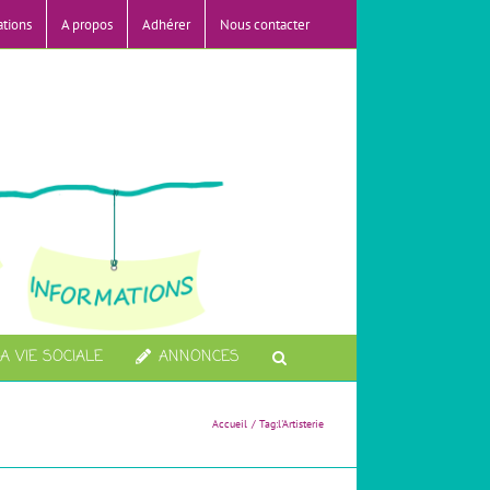
ations
A propos
Adhérer
Nous contacter
A VIE SOCIALE
ANNONCES
Accueil
Tag:
l'Artisterie