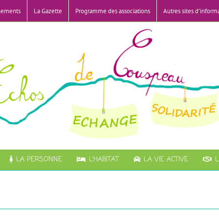
nements
La Gazette
Programme des associations
Autres sites d’inform
LA PERSONNE
L’HABITAT
LA VIE ACTIVE
L