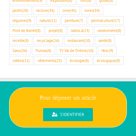
environnement
(9)
exposition
(8)
film
(8)
guide
(8)
jardin
(20)
lecture
(36)
livre
(45)
livres
(34)
légumes
(9)
nature
(11)
peinture
(7)
permaculture
(17)
Pont de Barret
(8)
projet
(8)
radioLà
(13)
randonnées
(8)
recette
(8)
recyclage
(16)
restaurant
(10)
santé
(8)
Saou
(36)
Truinas
(8)
TV Val de Drôme
(10)
Vesc
(9)
vidéos
(11)
vêtements
(25)
écologie
(8)
écologique
(8)
Pour déposer un article
S'IDENTIFIER