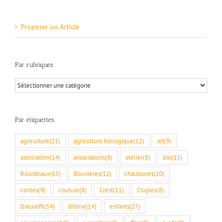
Proposer un Article
Par rubriques
Par
rubriques
Par étiquettes
agriculture
(21)
agriculture biologique
(12)
art
(9)
association
(14)
associations
(8)
atelier
(8)
bio
(15)
Bourdeaux
(65)
Bouvières
(12)
chaussures
(10)
contes
(9)
couture
(8)
Crest
(11)
Crupies
(8)
Dieulefit
(54)
drôme
(14)
enfants
(27)