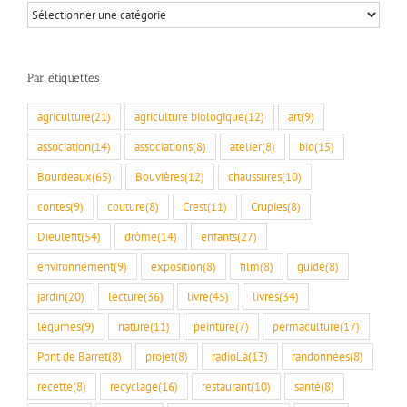
Par
rubriques
Par étiquettes
agriculture
(21)
agriculture biologique
(12)
art
(9)
association
(14)
associations
(8)
atelier
(8)
bio
(15)
Bourdeaux
(65)
Bouvières
(12)
chaussures
(10)
contes
(9)
couture
(8)
Crest
(11)
Crupies
(8)
Dieulefit
(54)
drôme
(14)
enfants
(27)
environnement
(9)
exposition
(8)
film
(8)
guide
(8)
jardin
(20)
lecture
(36)
livre
(45)
livres
(34)
légumes
(9)
nature
(11)
peinture
(7)
permaculture
(17)
Pont de Barret
(8)
projet
(8)
radioLà
(13)
randonnées
(8)
recette
(8)
recyclage
(16)
restaurant
(10)
santé
(8)