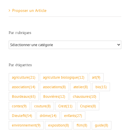
Proposer un Article
Par rubriques
Par
rubriques
Par étiquettes
agriculture
(21)
agriculture biologique
(12)
art
(9)
association
(14)
associations
(8)
atelier
(8)
bio
(15)
Bourdeaux
(65)
Bouvières
(12)
chaussures
(10)
contes
(9)
couture
(8)
Crest
(11)
Crupies
(8)
Dieulefit
(54)
drôme
(14)
enfants
(27)
environnement
(9)
exposition
(8)
film
(8)
guide
(8)