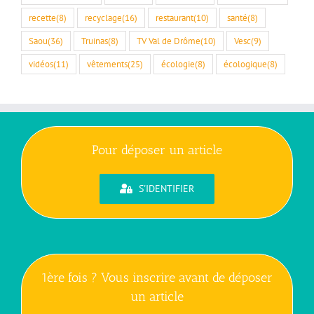
recette
(8)
recyclage
(16)
restaurant
(10)
santé
(8)
Saou
(36)
Truinas
(8)
TV Val de Drôme
(10)
Vesc
(9)
vidéos
(11)
vêtements
(25)
écologie
(8)
écologique
(8)
Pour déposer un article
S'IDENTIFIER
1ère fois ? Vous inscrire avant de déposer
un article