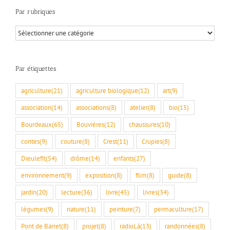
Par rubriques
Par
rubriques
Par étiquettes
agriculture
(21)
agriculture biologique
(12)
art
(9)
association
(14)
associations
(8)
atelier
(8)
bio
(15)
Bourdeaux
(65)
Bouvières
(12)
chaussures
(10)
contes
(9)
couture
(8)
Crest
(11)
Crupies
(8)
Dieulefit
(54)
drôme
(14)
enfants
(27)
environnement
(9)
exposition
(8)
film
(8)
guide
(8)
jardin
(20)
lecture
(36)
livre
(45)
livres
(34)
légumes
(9)
nature
(11)
peinture
(7)
permaculture
(17)
Pont de Barret
(8)
projet
(8)
radioLà
(13)
randonnées
(8)