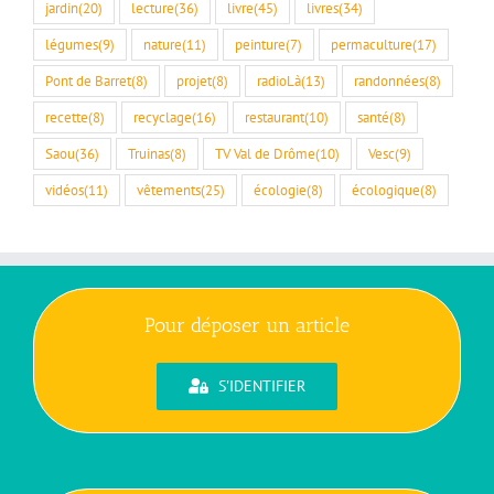
jardin
(20)
lecture
(36)
livre
(45)
livres
(34)
légumes
(9)
nature
(11)
peinture
(7)
permaculture
(17)
Pont de Barret
(8)
projet
(8)
radioLà
(13)
randonnées
(8)
recette
(8)
recyclage
(16)
restaurant
(10)
santé
(8)
Saou
(36)
Truinas
(8)
TV Val de Drôme
(10)
Vesc
(9)
vidéos
(11)
vêtements
(25)
écologie
(8)
écologique
(8)
Pour déposer un article
S'IDENTIFIER