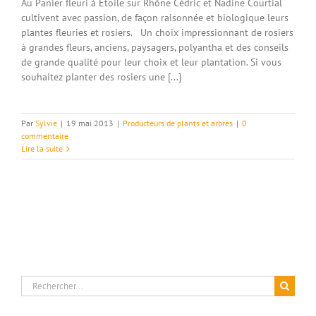
Au Panier fleuri à Etoile sur Rhône Cédric et Nadine Courtial
cultivent avec passion, de façon raisonnée et biologique leurs
plantes fleuries et rosiers. Un choix impressionnant de rosiers
à grandes fleurs, anciens, paysagers, polyantha et des conseils
de grande qualité pour leur choix et leur plantation. Si vous
souhaitez planter des rosiers une [...]
Par
Sylvie
|
19 mai 2013
|
Producteurs de plants et arbres
|
0
commentaire
Lire la suite
Rechercher: