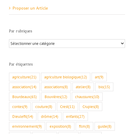
Proposer un Article
Par rubriques
Par
rubriques
Par étiquettes
agriculture
(21)
agriculture biologique
(12)
art
(9)
association
(14)
associations
(8)
atelier
(8)
bio
(15)
Bourdeaux
(65)
Bouvières
(12)
chaussures
(10)
contes
(9)
couture
(8)
Crest
(11)
Crupies
(8)
Dieulefit
(54)
drôme
(14)
enfants
(27)
environnement
(9)
exposition
(8)
film
(8)
guide
(8)