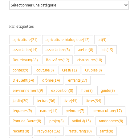
Par
rubriques
Par étiquettes
agriculture
(21)
agriculture biologique
(12)
art
(9)
association
(14)
associations
(8)
atelier
(8)
bio
(15)
Bourdeaux
(65)
Bouvières
(12)
chaussures
(10)
contes
(9)
couture
(8)
Crest
(11)
Crupies
(8)
Dieulefit
(54)
drôme
(14)
enfants
(27)
environnement
(9)
exposition
(8)
film
(8)
guide
(8)
jardin
(20)
lecture
(36)
livre
(45)
livres
(34)
légumes
(9)
nature
(11)
peinture
(7)
permaculture
(17)
Pont de Barret
(8)
projet
(8)
radioLà
(13)
randonnées
(8)
recette
(8)
recyclage
(16)
restaurant
(10)
santé
(8)