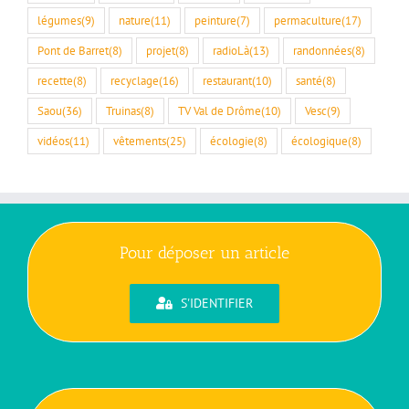
légumes
(9)
nature
(11)
peinture
(7)
permaculture
(17)
Pont de Barret
(8)
projet
(8)
radioLà
(13)
randonnées
(8)
recette
(8)
recyclage
(16)
restaurant
(10)
santé
(8)
Saou
(36)
Truinas
(8)
TV Val de Drôme
(10)
Vesc
(9)
vidéos
(11)
vêtements
(25)
écologie
(8)
écologique
(8)
Pour déposer un article
S'IDENTIFIER