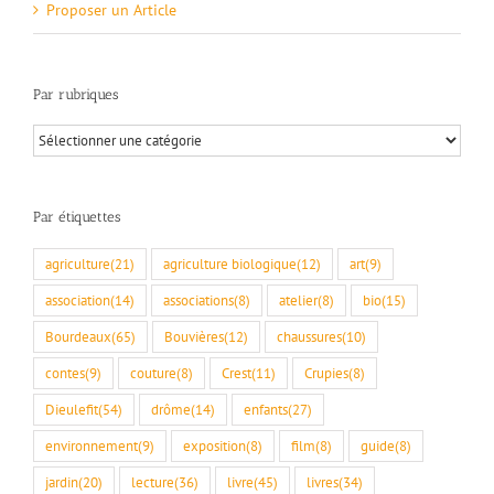
Proposer un Article
Par rubriques
Par
rubriques
Par étiquettes
agriculture
(21)
agriculture biologique
(12)
art
(9)
association
(14)
associations
(8)
atelier
(8)
bio
(15)
Bourdeaux
(65)
Bouvières
(12)
chaussures
(10)
contes
(9)
couture
(8)
Crest
(11)
Crupies
(8)
Dieulefit
(54)
drôme
(14)
enfants
(27)
environnement
(9)
exposition
(8)
film
(8)
guide
(8)
jardin
(20)
lecture
(36)
livre
(45)
livres
(34)