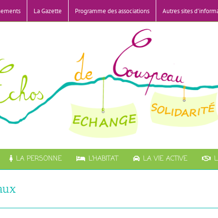
nements
La Gazette
Programme des associations
Autres sites d’inform
LA PERSONNE
L’HABITAT
LA VIE ACTIVE
L
aux