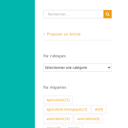
Rechercher:
Proposer un Article
Par rubriques
Par
rubriques
Par étiquettes
agriculture
(21)
agriculture biologique
(12)
art
(9)
association
(14)
associations
(8)
atelier
(8)
bio
(15)