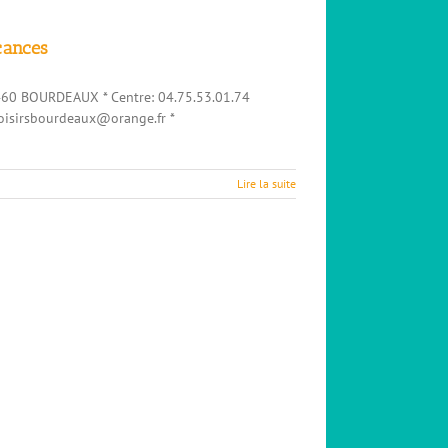
acances
6460 BOURDEAUX * Centre: 04.75.53.01.74
de loisirsbourdeaux@orange.fr *
Lire la suite