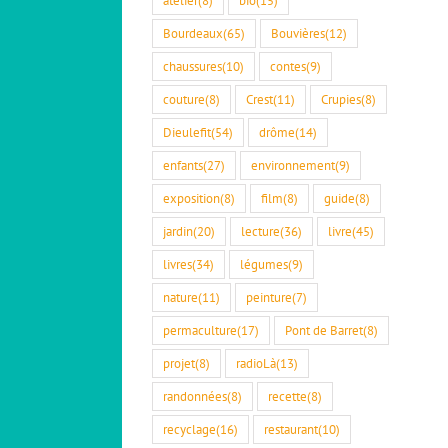
Bourdeaux
(65)
Bouvières
(12)
chaussures
(10)
contes
(9)
couture
(8)
Crest
(11)
Crupies
(8)
Dieulefit
(54)
drôme
(14)
enfants
(27)
environnement
(9)
exposition
(8)
film
(8)
guide
(8)
jardin
(20)
lecture
(36)
livre
(45)
livres
(34)
légumes
(9)
nature
(11)
peinture
(7)
permaculture
(17)
Pont de Barret
(8)
projet
(8)
radioLà
(13)
randonnées
(8)
recette
(8)
recyclage
(16)
restaurant
(10)