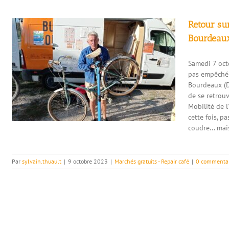
Retour sur
Bourdeaux
Samedi 7 octo
pas empêché 
Bourdeaux (D
de se retrouv
Mobilité de 
cette fois, p
coudre... mai
Par
sylvain.thuault
|
9 octobre 2023
|
Marchés gratuits - Repair café
|
0 commenta