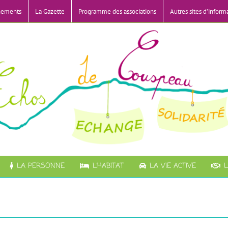
nements
La Gazette
Programme des associations
Autres sites d’inform
LA PERSONNE
L’HABITAT
LA VIE ACTIVE
L