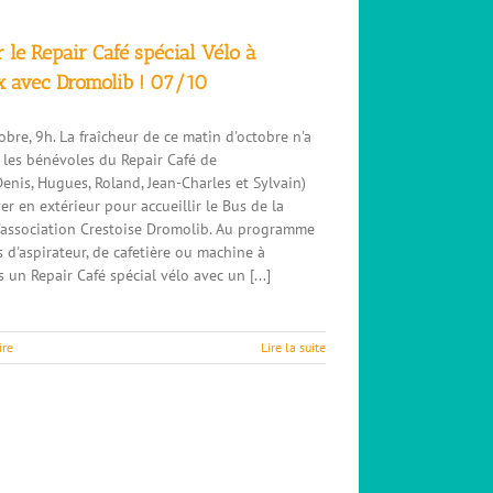
 le Repair Café spécial Vélo à
 avec Dromolib ! 07/10
bre, 9h. La fraîcheur de ce matin d'octobre n'a
les bénévoles du Repair Café de
enis, Hugues, Roland, Jean-Charles et Sylvain)
er en extérieur pour accueillir le Bus de la
l'association Crestoise Dromolib. Au programme
as d'aspirateur, de cafetière ou machine à
s un Repair Café spécial vélo avec un [...]
ire
Lire la suite