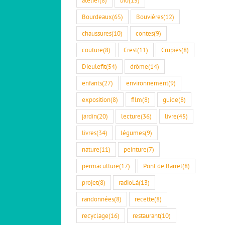
Bourdeaux
(65)
Bouvières
(12)
chaussures
(10)
contes
(9)
couture
(8)
Crest
(11)
Crupies
(8)
Dieulefit
(54)
drôme
(14)
enfants
(27)
environnement
(9)
exposition
(8)
film
(8)
guide
(8)
jardin
(20)
lecture
(36)
livre
(45)
livres
(34)
légumes
(9)
nature
(11)
peinture
(7)
permaculture
(17)
Pont de Barret
(8)
projet
(8)
radioLà
(13)
randonnées
(8)
recette
(8)
recyclage
(16)
restaurant
(10)