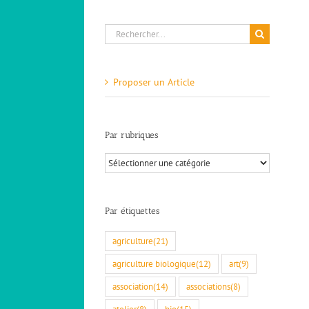
Rechercher:
Proposer un Article
Retour sur le Repair Café spécial Vélo
à Bourdeaux avec Dromolib ! 07/10
Marchés gratuits - Repair café
Par rubriques
Par
rubriques
Par étiquettes
agriculture
(21)
agriculture biologique
(12)
art
(9)
association
(14)
associations
(8)
atelier
(8)
bio
(15)