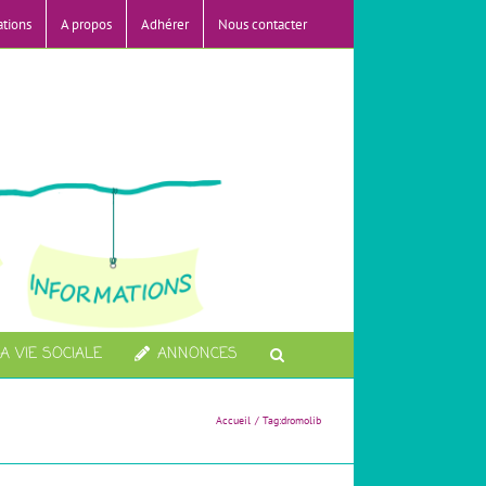
ations
A propos
Adhérer
Nous contacter
A VIE SOCIALE
ANNONCES
Accueil
Tag:
dromolib