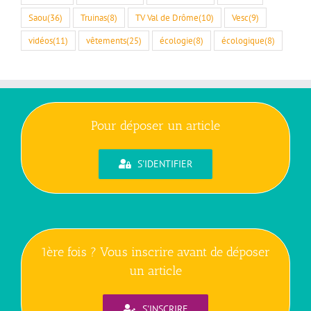
Saou
(36)
Truinas
(8)
TV Val de Drôme
(10)
Vesc
(9)
vidéos
(11)
vêtements
(25)
écologie
(8)
écologique
(8)
Pour déposer un article
S'IDENTIFIER
1ère fois ? Vous inscrire avant de déposer
un article
S'INSCRIRE