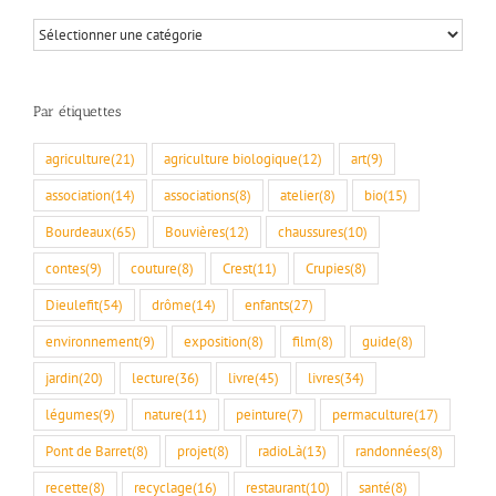
Par
rubriques
Par étiquettes
agriculture
(21)
agriculture biologique
(12)
art
(9)
association
(14)
associations
(8)
atelier
(8)
bio
(15)
Bourdeaux
(65)
Bouvières
(12)
chaussures
(10)
contes
(9)
couture
(8)
Crest
(11)
Crupies
(8)
Dieulefit
(54)
drôme
(14)
enfants
(27)
environnement
(9)
exposition
(8)
film
(8)
guide
(8)
jardin
(20)
lecture
(36)
livre
(45)
livres
(34)
légumes
(9)
nature
(11)
peinture
(7)
permaculture
(17)
Pont de Barret
(8)
projet
(8)
radioLà
(13)
randonnées
(8)
recette
(8)
recyclage
(16)
restaurant
(10)
santé
(8)