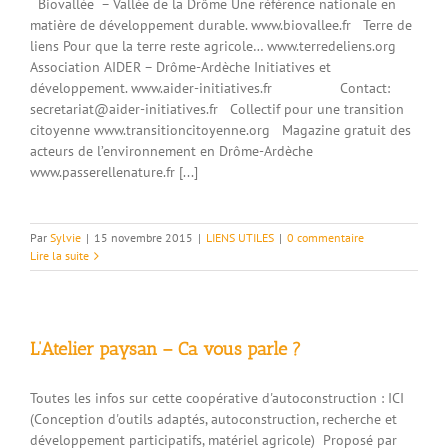
Biovallée – Vallée de la Drôme Une référence nationale en
matière de développement durable. www.biovallee.fr Terre de
liens Pour que la terre reste agricole… www.terredeliens.org
Association AIDER – Drôme-Ardèche Initiatives et
développement. www.aider-initiatives.fr Contact:
secretariat@aider-initiatives.fr Collectif pour une transition
citoyenne www.transitioncitoyenne.org Magazine gratuit des
acteurs de l’environnement en Drôme-Ardèche
www.passerellenature.fr [...]
Par
Sylvie
|
15 novembre 2015
|
LIENS UTILES
|
0 commentaire
Lire la suite
L’Atelier paysan – Ca vous parle ?
Toutes les infos sur cette coopérative d'autoconstruction : ICI
(Conception d'outils adaptés, autoconstruction, recherche et
développement participatifs, matériel agricole) Proposé par