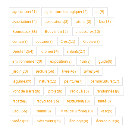
agriculture
(21)
agriculture biologique
(12)
art
(9)
association
(14)
associations
(8)
atelier
(8)
bio
(15)
Bourdeaux
(65)
Bouvières
(12)
chaussures
(10)
contes
(9)
couture
(8)
Crest
(11)
Crupies
(8)
Dieulefit
(54)
drôme
(14)
enfants
(27)
environnement
(9)
exposition
(8)
film
(8)
guide
(8)
jardin
(20)
lecture
(36)
livre
(45)
livres
(34)
légumes
(9)
nature
(11)
peinture
(7)
permaculture
(17)
Pont de Barret
(8)
projet
(8)
radioLà
(13)
randonnées
(8)
recette
(8)
recyclage
(16)
restaurant
(10)
santé
(8)
Saou
(36)
Truinas
(8)
TV Val de Drôme
(10)
Vesc
(9)
vidéos
(11)
vêtements
(25)
écologie
(8)
écologique
(8)