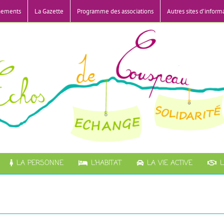
nements
La Gazette
Programme des associations
Autres sites d’inform
LA PERSONNE
L’HABITAT
LA VIE ACTIVE
L