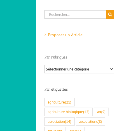
Rechercher:
Proposer un Article
Par rubriques
Par
rubriques
Par étiquettes
agriculture
(21)
agriculture biologique
(12)
art
(9)
association
(14)
associations
(8)
atelier
(8)
bio
(15)