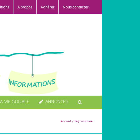
ations
A propos
Adhérer
Nous contacter
A VIE SOCIALE
ANNONCES
Accueil
Tag:
construire