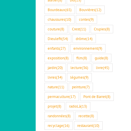
Bourdeaux
(65)
Bouvières
(12)
chaussures
(10)
contes
(9)
couture
(8)
Crest
(11)
Crupies
(8)
Dieulefit
(54)
drôme
(14)
enfants
(27)
environnement
(9)
exposition
(8)
film
(8)
guide
(8)
jardin
(20)
lecture
(36)
livre
(45)
livres
(34)
légumes
(9)
nature
(11)
peinture
(7)
permaculture
(17)
Pont de Barret
(8)
projet
(8)
radioLà
(13)
randonnées
(8)
recette
(8)
recyclage
(16)
restaurant
(10)