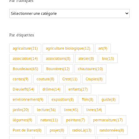
Par rubriques
Par
rubriques
Par étiquettes
agriculture
(21)
agriculture biologique
(12)
art
(9)
association
(14)
associations
(8)
atelier
(8)
bio
(15)
Bourdeaux
(65)
Bouvières
(12)
chaussures
(10)
contes
(9)
couture
(8)
Crest
(11)
Crupies
(8)
Dieulefit
(54)
drôme
(14)
enfants
(27)
environnement
(9)
exposition
(8)
film
(8)
guide
(8)
jardin
(20)
lecture
(36)
livre
(45)
livres
(34)
légumes
(9)
nature
(11)
peinture
(7)
permaculture
(17)
Pont de Barret
(8)
projet
(8)
radioLà
(13)
randonnées
(8)