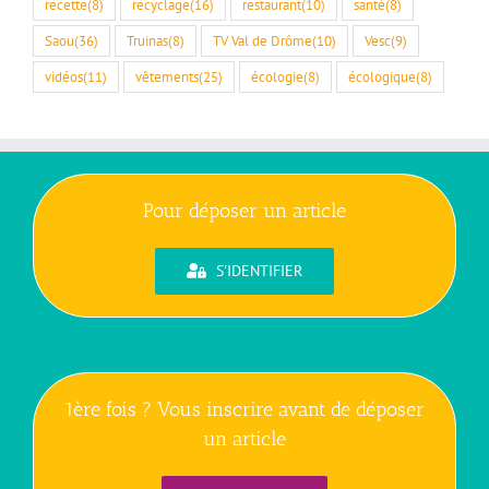
recette
(8)
recyclage
(16)
restaurant
(10)
santé
(8)
Saou
(36)
Truinas
(8)
TV Val de Drôme
(10)
Vesc
(9)
vidéos
(11)
vêtements
(25)
écologie
(8)
écologique
(8)
Pour déposer un article
S'IDENTIFIER
1ère fois ? Vous inscrire avant de déposer
un article