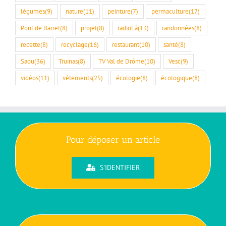
légumes
(9)
nature
(11)
peinture
(7)
permaculture
(17)
Pont de Barret
(8)
projet
(8)
radioLà
(13)
randonnées
(8)
recette
(8)
recyclage
(16)
restaurant
(10)
santé
(8)
Saou
(36)
Truinas
(8)
TV Val de Drôme
(10)
Vesc
(9)
vidéos
(11)
vêtements
(25)
écologie
(8)
écologique
(8)
Pour déposer un article
S'IDENTIFIER