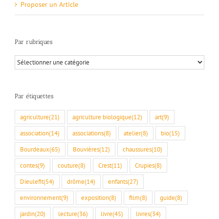
Proposer un Article
Par rubriques
Par
rubriques
Par étiquettes
agriculture
(21)
agriculture biologique
(12)
art
(9)
association
(14)
associations
(8)
atelier
(8)
bio
(15)
Bourdeaux
(65)
Bouvières
(12)
chaussures
(10)
contes
(9)
couture
(8)
Crest
(11)
Crupies
(8)
Dieulefit
(54)
drôme
(14)
enfants
(27)
environnement
(9)
exposition
(8)
film
(8)
guide
(8)
jardin
(20)
lecture
(36)
livre
(45)
livres
(34)