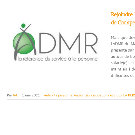
Rejoindre
de Couspe
Mais que devi
L'ADMR du Ma
présente sur
autour de Bo
salarié(e)s e
maintien à d
difficultés et 
Par
JAC
|
1 mai 2021
|
Aide à la personne
,
Autour des associations et clubs
,
LA PE