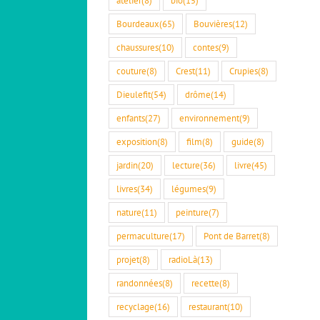
Bourdeaux
(65)
Bouvières
(12)
chaussures
(10)
contes
(9)
couture
(8)
Crest
(11)
Crupies
(8)
Dieulefit
(54)
drôme
(14)
enfants
(27)
environnement
(9)
exposition
(8)
film
(8)
guide
(8)
jardin
(20)
lecture
(36)
livre
(45)
livres
(34)
légumes
(9)
nature
(11)
peinture
(7)
permaculture
(17)
Pont de Barret
(8)
projet
(8)
radioLà
(13)
randonnées
(8)
recette
(8)
recyclage
(16)
restaurant
(10)