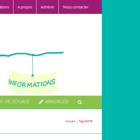
ations
A propos
Adhérer
Nous contacter
A VIE SOCIALE
ANNONCES
Accueil
Tag:
ADMR