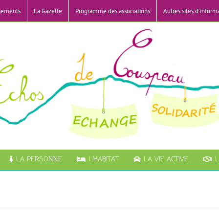
nements
La Gazette
Programme des associations
Autres sites d’inform
LA PERSONNE
L’HABITAT
LA VIE ACTIVE
L