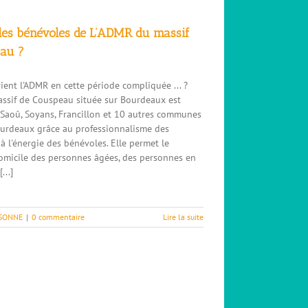
 les bénévoles de L’ADMR du massif
au ?
ent l'ADMR en cette période compliquée ... ?
ssif de Couspeau située sur Bourdeaux est
 Saoû, Soyans, Francillon et 10 autres communes
urdeaux grâce au professionnalisme des
t à l'énergie des bénévoles. Elle permet le
omicile des personnes âgées, des personnes en
[...]
RSONNE
|
0 commentaire
Lire la suite