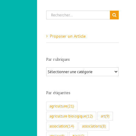
Rechercher:
Proposer un Article
Rejoindre les bénévoles de L’ADMR du
massif de Couspeau ?
Aide à la personne
Autour des associations et clubs
Par rubriques
LA PERSONNE
Par
rubriques
Par étiquettes
agriculture
(21)
agriculture biologique
(12)
art
(9)
association
(14)
associations
(8)
atelier
(8)
bio
(15)