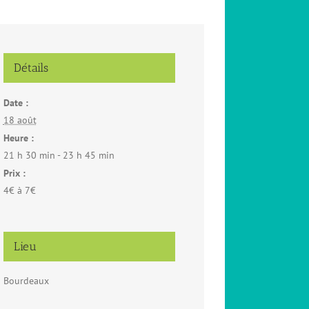
Détails
Date :
18 août
Heure :
21 h 30 min - 23 h 45 min
Prix :
4€ à 7€
Lieu
Bourdeaux