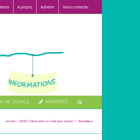
ations
A propos
Adhérer
Nous contacter
A VIE SOCIALE
ANNONCES
Accueil
18/08 Cinema plein air C’est quoi l’amour ? – Bourdeaux