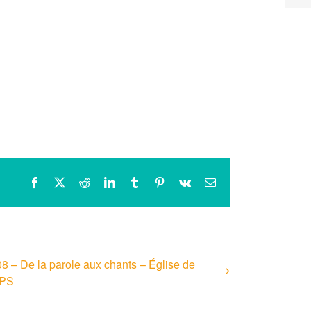
Facebook
X
Reddit
LinkedIn
Tumblr
Pinterest
Vk
Email
08 – De la parole aux chants – Église de
PS