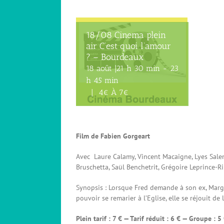
18/08 Cinema plein
air C’est quoi l’amour
? – Bourdeaux
18 août |21 h 30 min
-
23
h 45 min
|
4€ À 7€
Film de Fabien Gorgeart
Avec Laure Calamy, Vincent Macaigne, Lyes Salem
Bruschetta, Saül Benchetrit, Grégoire Leprince-Ri
Synopsis : Lorsque Fred demande à son ex, Margu
pouvoir se remarier à l’Eglise, elle se réjouit de l
Plein tarif : 7 € — Tarif réduit : 6 € — Groupe : 5