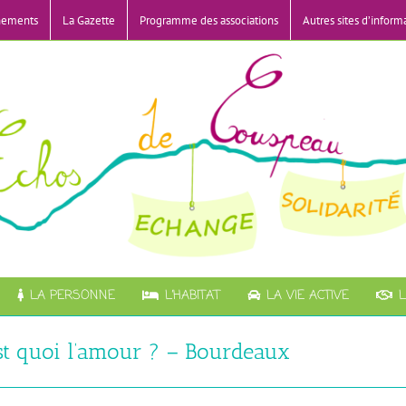
nements
La Gazette
Programme des associations
Autres sites d’inform
LA PERSONNE
L’HABITAT
LA VIE ACTIVE
L
st quoi l’amour ? – Bourdeaux