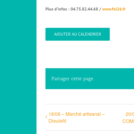
Plus d’infos : 04.75.82.44.68 /
www.fol26.fr
AJOUTER AU CALENDRIER
Partager cette page
18/08 – Marché artisanal –
20/
Dieulefit
COM