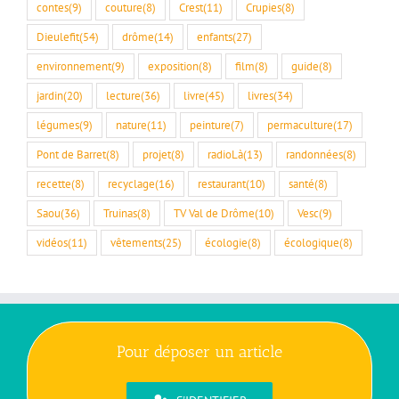
contes
(9)
couture
(8)
Crest
(11)
Crupies
(8)
Dieulefit
(54)
drôme
(14)
enfants
(27)
environnement
(9)
exposition
(8)
film
(8)
guide
(8)
jardin
(20)
lecture
(36)
livre
(45)
livres
(34)
légumes
(9)
nature
(11)
peinture
(7)
permaculture
(17)
Pont de Barret
(8)
projet
(8)
radioLà
(13)
randonnées
(8)
recette
(8)
recyclage
(16)
restaurant
(10)
santé
(8)
Saou
(36)
Truinas
(8)
TV Val de Drôme
(10)
Vesc
(9)
vidéos
(11)
vêtements
(25)
écologie
(8)
écologique
(8)
Pour déposer un article