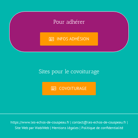
Pour adhérer
INFOS ADHÉSION
Sites pour le covoiturage
COVOITURAGE
https://www.les-echos-de-couspeau.fr
|
contact@les-echos-de-couspeau.fr
|
Site Web par WabiWeb
|
Mentions légales
|
Politique de confidentialité