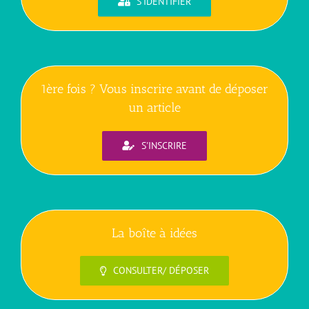
S'IDENTIFIER
1ère fois ? Vous inscrire avant de déposer
un article
S'INSCRIRE
La boîte à idées
CONSULTER/ DÉPOSER