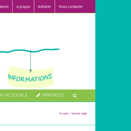
ations
A propos
Adhérer
Nous contacter
A VIE SOCIALE
ANNONCES
Accueil
karuna yoga