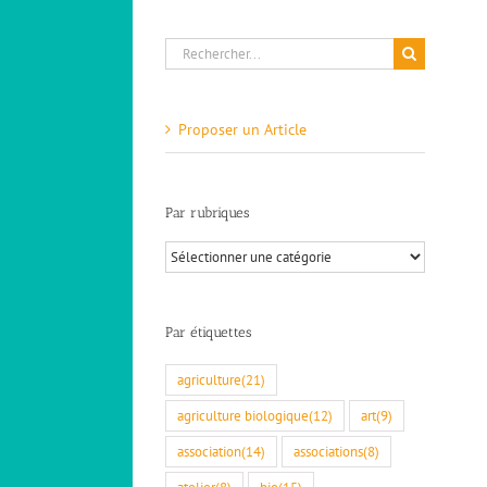
Rechercher:
Proposer un Article
Par rubriques
Par
rubriques
Par étiquettes
agriculture
(21)
agriculture biologique
(12)
art
(9)
association
(14)
associations
(8)
atelier
(8)
bio
(15)