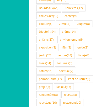
Bourdeaux
(65)
Bouvières
(12)
chaussures
(10)
contes
(9)
couture
(8)
Crest
(11)
Crupies
(8)
Dieulefit
(54)
drôme
(14)
enfants
(27)
environnement
(9)
exposition
(8)
film
(8)
guide
(8)
jardin
(20)
lecture
(36)
livre
(45)
livres
(34)
légumes
(9)
nature
(11)
peinture
(7)
permaculture
(17)
Pont de Barret
(8)
projet
(8)
radioLà
(13)
randonnées
(8)
recette
(8)
recyclage
(16)
restaurant
(10)