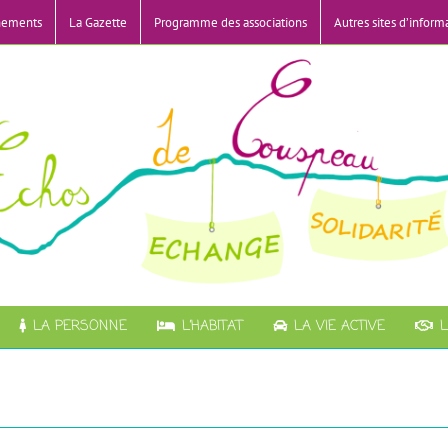
nements
La Gazette
Programme des associations
Autres sites d’inform
LA PERSONNE
L’HABITAT
LA VIE ACTIVE
L