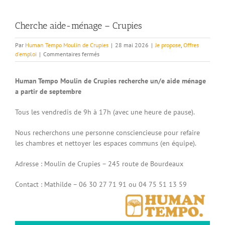
Cherche aide-ménage – Crupies
Par
Human Tempo Moulin de Crupies
|
28 mai 2026
|
Je propose
,
Offres
sur
d'emploi
|
Commentaires fermés
Cherche
aide-
Human Tempo Moulin de Crupies recherche un/e aide ménage
ménage
–
a partir de septembre
Crupies
Tous les vendredis de 9h à 17h (avec une heure de pause).
Nous recherchons une personne consciencieuse pour refaire
les chambres et nettoyer les espaces communs (en équipe).
Adresse : Moulin de Crupies – 245 route de Bourdeaux
Contact : Mathilde – 06 30 27 71 91 ou 04 75 51 13 59