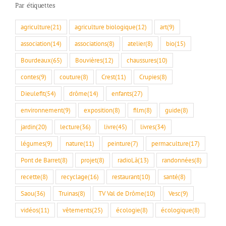
Par étiquettes
agriculture
(21)
agriculture biologique
(12)
art
(9)
association
(14)
associations
(8)
atelier
(8)
bio
(15)
Bourdeaux
(65)
Bouvières
(12)
chaussures
(10)
contes
(9)
couture
(8)
Crest
(11)
Crupies
(8)
Dieulefit
(54)
drôme
(14)
enfants
(27)
environnement
(9)
exposition
(8)
film
(8)
guide
(8)
jardin
(20)
lecture
(36)
livre
(45)
livres
(34)
légumes
(9)
nature
(11)
peinture
(7)
permaculture
(17)
Pont de Barret
(8)
projet
(8)
radioLà
(13)
randonnées
(8)
recette
(8)
recyclage
(16)
restaurant
(10)
santé
(8)
Saou
(36)
Truinas
(8)
TV Val de Drôme
(10)
Vesc
(9)
vidéos
(11)
vêtements
(25)
écologie
(8)
écologique
(8)