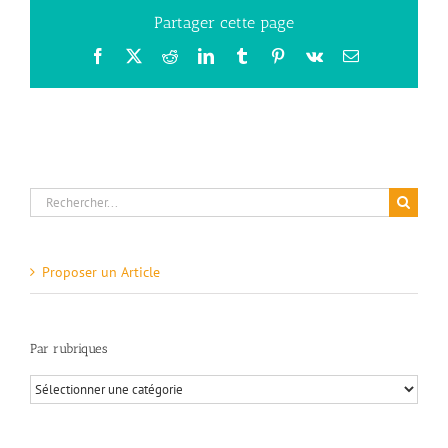
Partager cette page
Facebook
X
Reddit
LinkedIn
Tumblr
Pinterest
Vk
Email
Rechercher:
Proposer un Article
Par rubriques
Par
rubriques