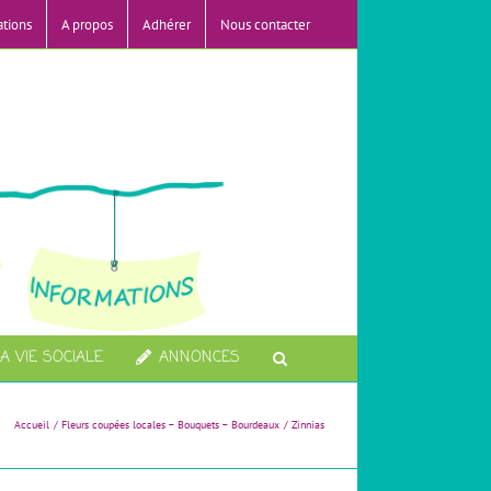
ations
A propos
Adhérer
Nous contacter
A VIE SOCIALE
ANNONCES
Accueil
Fleurs coupées locales – Bouquets – Bourdeaux
Zinnias