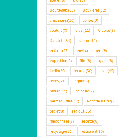
Bourdeaux
(65)
Bouvières
(12)
chaussures
(10)
contes
(9)
couture
(8)
Crest
(11)
Crupies
(8)
Dieulefit
(54)
drôme
(14)
enfants
(27)
environnement
(9)
exposition
(8)
film
(8)
guide
(8)
jardin
(20)
lecture
(36)
livre
(45)
livres
(34)
légumes
(9)
nature
(11)
peinture
(7)
permaculture
(17)
Pont de Barret
(8)
projet
(8)
radioLà
(13)
randonnées
(8)
recette
(8)
recyclage
(16)
restaurant
(10)