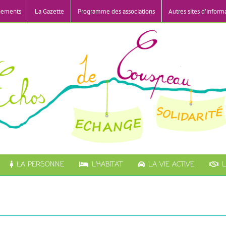
nements
La Gazette
Programme des associations
Autres sites d’inform
LA PERSONNE
L’HABITAT
LA VIE ACTIVE
L