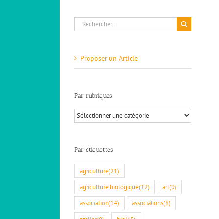
Rechercher:
Proposer un Article
Par rubriques
Par
rubriques
Par étiquettes
agriculture
(21)
agriculture biologique
(12)
art
(9)
association
(14)
associations
(8)
atelier
(8)
bio
(15)