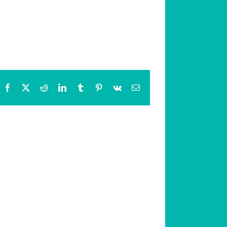
Facebook
X
Reddit
LinkedIn
Tumblr
Pinterest
Vk
Email